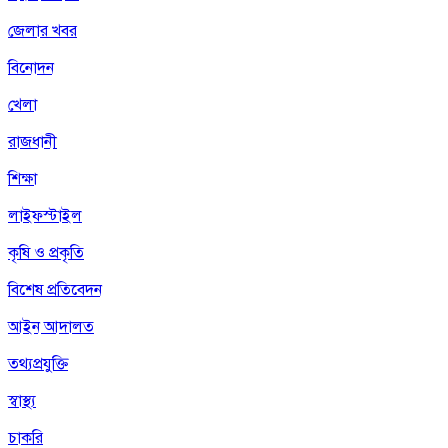
জেলার খবর
বিনোদন
খেলা
রাজধানী
শিক্ষা
লাইফস্টাইল
কৃষি ও প্রকৃতি
বিশেষ প্রতিবেদন
আইন আদালত
তথ্যপ্রযুক্তি
স্বাস্থ্য
চাকরি