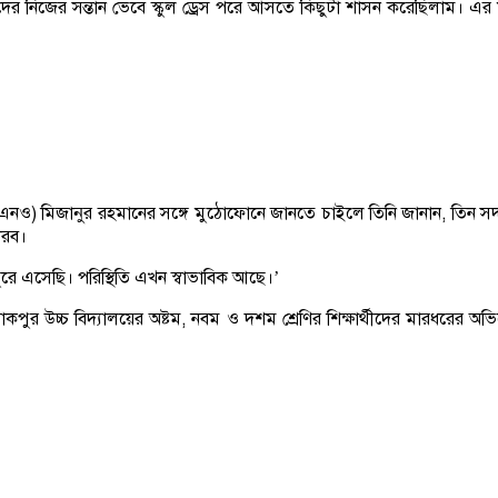
র নিজের সন্তান ভেবে স্কুল ড্রেস পরে আসতে কিছুটা শাসন করেছিলাম। এর মধ্যে
ইউএনও) মিজানুর রহমানের সঙ্গে মুঠোফোনে জানতে চাইলে তিনি জানান, তিন স
ারব।
 এসেছি। পরিস্থিতি এখন স্বাভাবিক আছে।’
ুর উচ্চ বিদ্যালয়ের অষ্টম, নবম ও দশম শ্রেণির শিক্ষার্থীদের মারধরের অভিয