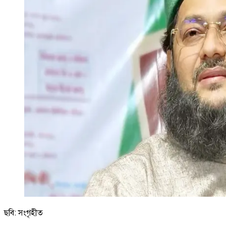
ছবি: সংগৃহীত