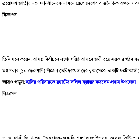
ত্রয়োদশ জাতীয় সংসদ নির্বাচনকে সামনে রেখে দেশের রাজনৈতিক অঙ্গনে সরকার
বিজ্ঞাপন
তিনি মনে করেন, আসন্ন নির্বাচনে সংখ্যাগরিষ্ঠ আসনে জয়ী হয়ে সরকার গঠন
মঙ্গলবার (১০ ফেব্রুয়ারি) নিজের ভেরিফায়েড ফেসবুক পেজে একটি ফটোকার্ড প
আরও পড়ুন:
হাদির পরিবারকে ফ্ল্যাটের দলিল হস্তান্তর করলেন প্রধান উপদেষ্টা
বিজ্ঞাপন
ড. আব্বাসী লিখেছেন, “অনুধাবনমূলক বিশ্লেষণ এবং উপলব্ধ তথ্যের ভিত্তিত