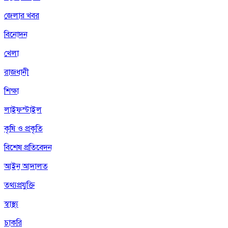
জেলার খবর
বিনোদন
খেলা
রাজধানী
শিক্ষা
লাইফস্টাইল
কৃষি ও প্রকৃতি
বিশেষ প্রতিবেদন
আইন আদালত
তথ্যপ্রযুক্তি
স্বাস্থ্য
চাকরি