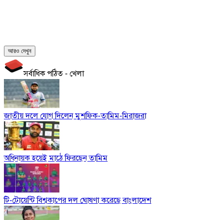
আরও দেখুন
সর্বাধিক পঠিত - খেলা
জাতীয় দলে যোগ দিলেন মুশফিক-তামিম-মিরাজরা
অধিনায়ক হয়েই মাঠে ফিরছেন তামিম
টি-টোয়েন্টি বিশ্বকাপের দল ঘোষণা করেছে বাংলাদেশ