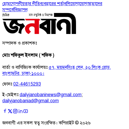
হোম
গোপনীয়তার নীতি
ব্যবহারের শর্তাবলি
যোগাযোগ
আমাদের
সম্পর্কে
বিজ্ঞাপন
সম্পাদক ও প্রকাশকঃ
মোঃ শফিকুল ইসলাম ( শফিক )
বার্তা ও বাণিজ্যিক কার্যালয়ঃ
৫৭, ময়মনসিংহ লেন, ২০ লিংক রোড,
বাংলামটর, ঢাকা-১০০০।
ফোনঃ
02-44615293
ই-মেইলঃ
dailyjanobaninews@gmail.com
;
dailyjanobaniad@gmail.com
জনবাণী এর সকল স্বত্ব সংরক্ষিত। কপিরাইট ©
২০২৬