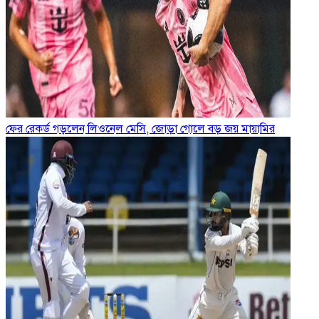
ফের রেকর্ড গড়লেন লিওনেল মেসি, জোড়া গোলে বড় জয় মায়ামির