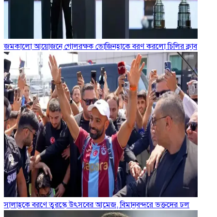
জমকালো আয়োজনে গোলরক্ষক ভোজিনহাকে বরণ করলো চিলির ক্লাব
সালাহকে বরণে তুরস্কে উৎসবের আমেজ, বিমানবন্দরে ভক্তদের ঢল