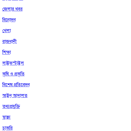
জেলার খবর
বিনোদন
খেলা
রাজধানী
শিক্ষা
লাইফস্টাইল
কৃষি ও প্রকৃতি
বিশেষ প্রতিবেদন
আইন আদালত
তথ্যপ্রযুক্তি
স্বাস্থ্য
চাকরি