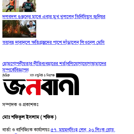
দলবদল গুঞ্জনের মাঝে এবার মুখ খুললেন ভিনিসিয়ুস জুনিয়র
ভয়াবহ দাবানলে ক্ষতিগ্রস্তদের পাশে দাঁড়ালেন লিওনেল মেসি
হোম
গোপনীয়তার নীতি
ব্যবহারের শর্তাবলি
যোগাযোগ
আমাদের
সম্পর্কে
বিজ্ঞাপন
সম্পাদক ও প্রকাশকঃ
মোঃ শফিকুল ইসলাম ( শফিক )
বার্তা ও বাণিজ্যিক কার্যালয়ঃ
৫৭, ময়মনসিংহ লেন, ২০ লিংক রোড,