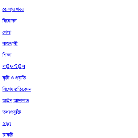
জেলার খবর
বিনোদন
খেলা
রাজধানী
শিক্ষা
লাইফস্টাইল
কৃষি ও প্রকৃতি
বিশেষ প্রতিবেদন
আইন আদালত
তথ্যপ্রযুক্তি
স্বাস্থ্য
চাকরি