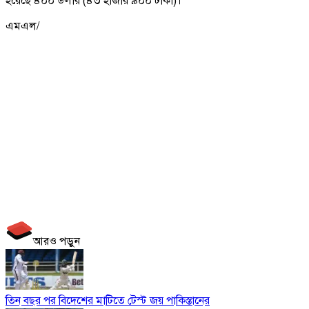
হয়েছে ৪০০ ডলার (৪৩ হাজার ৯০০ টাকা)।
এমএল/
আরও পড়ুন
তিন বছর পর বিদেশের মাটিতে টেস্ট জয় পাকিস্তানের