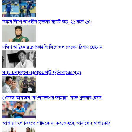
লঙ্কান লিগে তাওহীদ হৃদয়ের ব্যাটে ঝড়, ২১ বলে ৫৪
দক্ষিণ আফ্রিকার ফ্র্যাঞ্চাইজি লিগে দল পেলেন রিশাদ হোসেন
ম্যাচ চলাকালে বজ্রপাতে থাই ফুটবলারের মৃত্যু
খেলতে আসছেন ‘বাংলাদেশের জামাই’, সঙ্গে খুলনার ছেলে
জাতীয় দলে ফিরতে শামিকে যা করতে হবে, জানালেন আগারকার