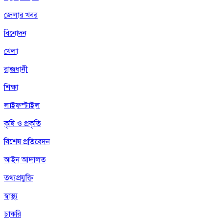
জেলার খবর
বিনোদন
খেলা
রাজধানী
শিক্ষা
লাইফস্টাইল
কৃষি ও প্রকৃতি
বিশেষ প্রতিবেদন
আইন আদালত
তথ্যপ্রযুক্তি
স্বাস্থ্য
চাকরি