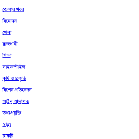
জেলার খবর
বিনোদন
খেলা
রাজধানী
শিক্ষা
লাইফস্টাইল
কৃষি ও প্রকৃতি
বিশেষ প্রতিবেদন
আইন আদালত
তথ্যপ্রযুক্তি
স্বাস্থ্য
চাকরি