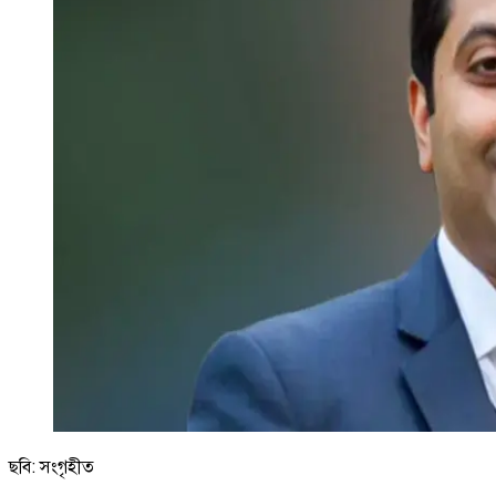
ছবি: সংগৃহীত