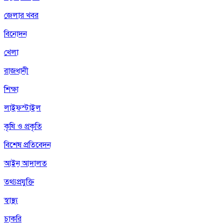
জেলার খবর
বিনোদন
খেলা
রাজধানী
শিক্ষা
লাইফস্টাইল
কৃষি ও প্রকৃতি
বিশেষ প্রতিবেদন
আইন আদালত
তথ্যপ্রযুক্তি
স্বাস্থ্য
চাকরি