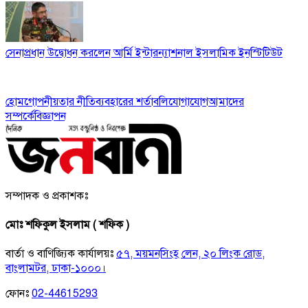
সেনাপ্রধান উদ্বোধন করলেন আর্মি ইন্টারন্যাশনাল ইসলামিক ইনস্টিটিউট
হোম
গোপনীয়তার নীতি
ব্যবহারের শর্তাবলি
যোগাযোগ
আমাদের
সম্পর্কে
বিজ্ঞাপন
সম্পাদক ও প্রকাশকঃ
মোঃ শফিকুল ইসলাম ( শফিক )
বার্তা ও বাণিজ্যিক কার্যালয়ঃ
৫৭, ময়মনসিংহ লেন, ২০ লিংক রোড,
বাংলামটর, ঢাকা-১০০০।
ফোনঃ
02-44615293