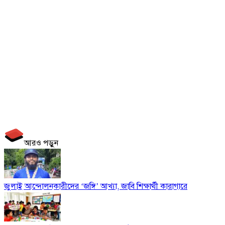
আরও পড়ুন
জুলাই আন্দোলনকারীদের ‘জঙ্গি’ আখ্যা, জাবি শিক্ষার্থী কারাগারে