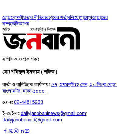
হোম
গোপনীয়তার নীতি
ব্যবহারের শর্তাবলি
যোগাযোগ
আমাদের
সম্পর্কে
বিজ্ঞাপন
সম্পাদক ও প্রকাশকঃ
মোঃ শফিকুল ইসলাম ( শফিক )
বার্তা ও বাণিজ্যিক কার্যালয়ঃ
৫৭, ময়মনসিংহ লেন, ২০ লিংক রোড,
বাংলামটর, ঢাকা-১০০০।
ফোনঃ
02-44615293
ই-মেইলঃ
dailyjanobaninews@gmail.com
;
dailyjanobaniad@gmail.com