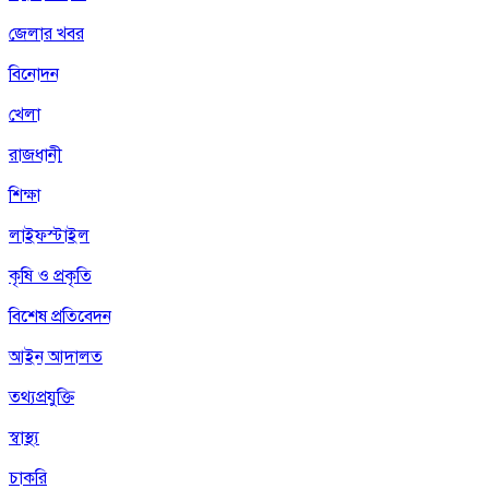
জেলার খবর
বিনোদন
খেলা
রাজধানী
শিক্ষা
লাইফস্টাইল
কৃষি ও প্রকৃতি
বিশেষ প্রতিবেদন
আইন আদালত
তথ্যপ্রযুক্তি
স্বাস্থ্য
চাকরি