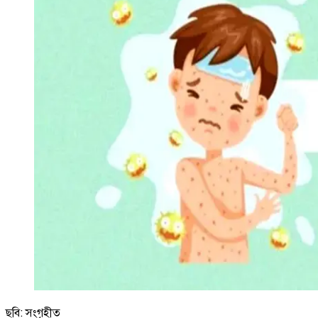
ছবি: সংগৃহীত