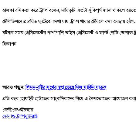
হালকা রসিকতা করে ট্রাম্প বলেন, দায়িত্বটি এতটা ঝুঁকিপূর্ণ জানা থাকলে হয়
টেলিভিশনে প্রচারিত ফুটেজে দেখা যায়, ট্রাম্প খাবার টেবিলে বসা অবস্থায় হঠ
ঘটনার সময় প্রেসিডেন্টের পাশাপাশি ভাইস প্রেসিডেন্ট ও ফার্স্ট লেডি ডোনাল্
বিজ্ঞাপন
আরও পড়ুন:
লিমন-বৃষ্টির সুখের স্বপ্ন ভেঙে দিল মার্কিন ঘাতক
প্রতি বছর হোয়াইট হাউজের সাংবাদিকদের নিয়ে এ নৈশভোজের আয়োজন করা হয়
জেবি/
জেএইচআর
ডোনাল্ড ট্রাম্প
যুক্তরাষ্ট্র