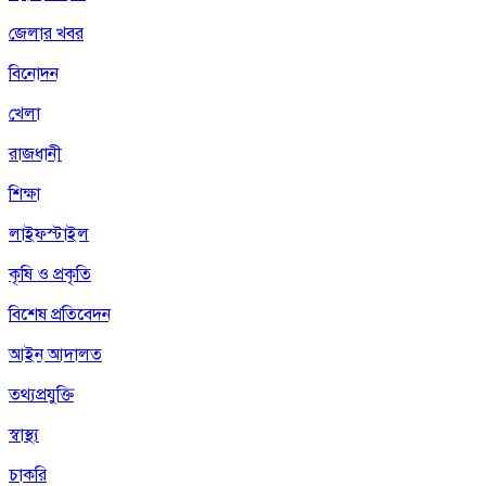
জেলার খবর
বিনোদন
খেলা
রাজধানী
শিক্ষা
লাইফস্টাইল
কৃষি ও প্রকৃতি
বিশেষ প্রতিবেদন
আইন আদালত
তথ্যপ্রযুক্তি
স্বাস্থ্য
চাকরি