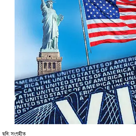
ছবি: সংগৃহীত