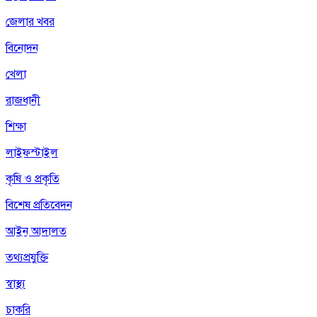
জেলার খবর
বিনোদন
খেলা
রাজধানী
শিক্ষা
লাইফস্টাইল
কৃষি ও প্রকৃতি
বিশেষ প্রতিবেদন
আইন আদালত
তথ্যপ্রযুক্তি
স্বাস্থ্য
চাকরি