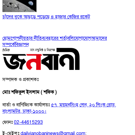
চাঁদের বুকে আছড়ে পড়েছে ৪ হাজার কেজির রকেট
হোম
গোপনীয়তার নীতি
ব্যবহারের শর্তাবলি
যোগাযোগ
আমাদের
সম্পর্কে
বিজ্ঞাপন
সম্পাদক ও প্রকাশকঃ
মোঃ শফিকুল ইসলাম ( শফিক )
বার্তা ও বাণিজ্যিক কার্যালয়ঃ
৫৭, ময়মনসিংহ লেন, ২০ লিংক রোড,
বাংলামটর, ঢাকা-১০০০।
ফোনঃ
02-44615293
ই-মেইলঃ
dailyjanobaninews@gmail.com
;