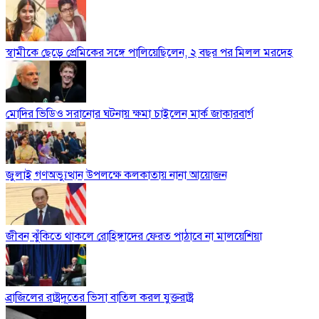
স্বামীকে ছেড়ে প্রেমিকের সঙ্গে পালিয়েছিলেন, ২ বছর পর মিলল মরদেহ
মোদির ভিডিও সরানোর ঘটনায় ক্ষমা চাইলেন মার্ক জাকারবার্গ
জুলাই গণঅভ্যুত্থান উপলক্ষে কলকাতায় নানা আয়োজন
জীবন ঝুঁকিতে থাকলে রোহিঙ্গাদের ফেরত পাঠাবে না মালয়েশিয়া
ব্রাজিলের রাষ্ট্রদূতের ভিসা বাতিল করল যুক্তরাষ্ট্র