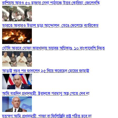
রাশিয়ায় আরও ৫০ হাজার সেনা পাঠাচ্ছে উত্তর কোরিয়া: জেলেনস্কি
ভারতে আবারও উত্তাল ছাত্র আন্দোলন, ভেঙে ফেলেছে ব্যারিকেড
সৌদি আরবে সোফা কারখানায় ভয়াবহ অগ্নিকাণ্ড, ১০ বাংলাদেশি নিহত
আড়াই বছর পর জানলেন ২৫ বিয়ে করেছেন মেয়ের জামাই
আমি যতদিন প্রধানমন্ত্রী, ইরানকে পরমাণু অস্ত্র পেতে দেব না
যতক্ষণ আমি প্রধানমন্ত্রী, গাজা বা ফিলিস্তিনি রাষ্ট্র গঠিত হবে না