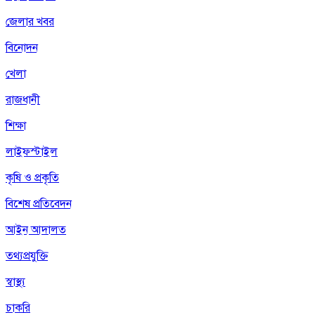
জেলার খবর
বিনোদন
খেলা
রাজধানী
শিক্ষা
লাইফস্টাইল
কৃষি ও প্রকৃতি
বিশেষ প্রতিবেদন
আইন আদালত
তথ্যপ্রযুক্তি
স্বাস্থ্য
চাকরি