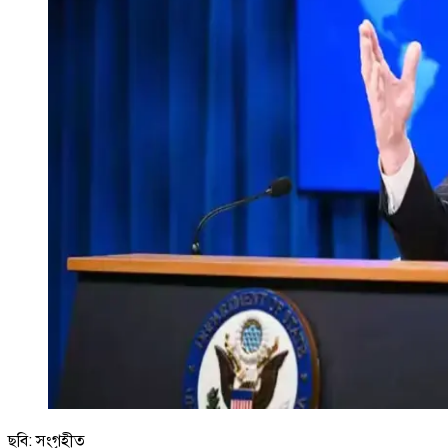
ছবি: সংগৃহীত