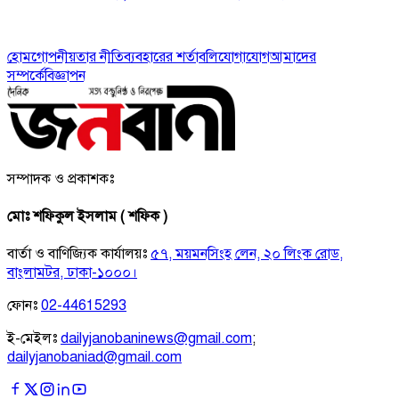
হোম
গোপনীয়তার নীতি
ব্যবহারের শর্তাবলি
যোগাযোগ
আমাদের
সম্পর্কে
বিজ্ঞাপন
সম্পাদক ও প্রকাশকঃ
মোঃ শফিকুল ইসলাম ( শফিক )
বার্তা ও বাণিজ্যিক কার্যালয়ঃ
৫৭, ময়মনসিংহ লেন, ২০ লিংক রোড,
বাংলামটর, ঢাকা-১০০০।
ফোনঃ
02-44615293
ই-মেইলঃ
dailyjanobaninews@gmail.com
;
dailyjanobaniad@gmail.com