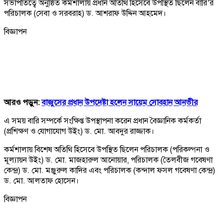
সভাপতিত্বে অনুষ্ঠিত কর্মশালায় প্রধান অতিথি হিসেবে উপস্থিত ছিলেন বারি’র
পরিচালক (সেবা ও সরবরাহ) ড. আশরাফ উদ্দিন আহমেদ।
বিজ্ঞাপন
আরও পড়ুন:
বাজুসের প্রধান উপদেষ্টা হলেন সায়েম সোবহান আনভীর
এ সময় বারি সম্পর্কে সংক্ষিপ্ত উপস্থাপনা করেন প্রধান বৈজ্ঞানিক কর্মকর্তা
(প্রশিক্ষণ ও যোগাযোগ উইং) ড. মো. আবদুর রাজ্জাক।
কর্মশালায় বিশেষ অতিথি হিসেবে উপস্থিত ছিলেন পরিচালক (পরিকল্পনা ও
মূল্যায়ন উইং) ড. মো. মাজহারুল আনোয়ার, পরিচালক (তৈলবীজ গবেষণা
কেন্দ্র) ড. মো. মঞ্জুরুল কাদির এবং পরিচালক (কন্দাল ফসল গবেষণা কেন্দ্র)
ড. মো. আলতাফ হোসেন।
বিজ্ঞাপন