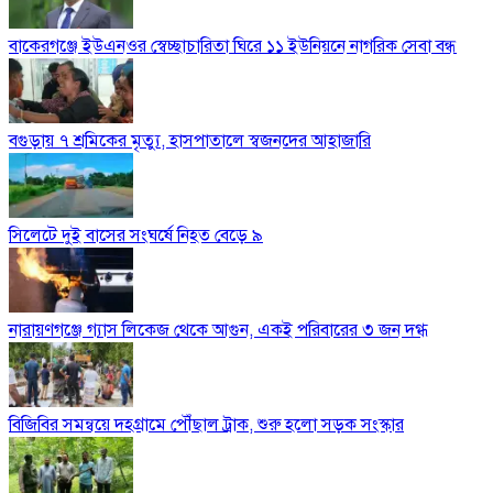
বাকেরগঞ্জে ইউএনওর স্বেচ্ছাচারিতা ঘিরে ১১ ইউনিয়নে নাগরিক সেবা বন্ধ
বগুড়ায় ৭ শ্রমিকের মৃত্যু, হাসপাতালে স্বজনদের আহাজারি
সিলেটে দুই বাসের সংঘর্ষে নিহত বেড়ে ৯
নারায়ণগঞ্জে গ্যাস লিকেজ থেকে আগুন, একই পরিবারের ৩ জন দগ্ধ
বিজিবির সমন্বয়ে দহগ্রামে পৌঁছাল ট্রাক, শুরু হলো সড়ক সংস্কার