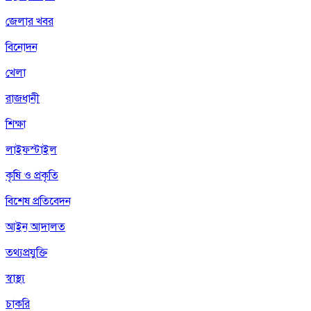
জেলার খবর
বিনোদন
খেলা
রাজধানী
শিক্ষা
লাইফস্টাইল
কৃষি ও প্রকৃতি
বিশেষ প্রতিবেদন
আইন আদালত
তথ্যপ্রযুক্তি
স্বাস্থ্য
চাকরি