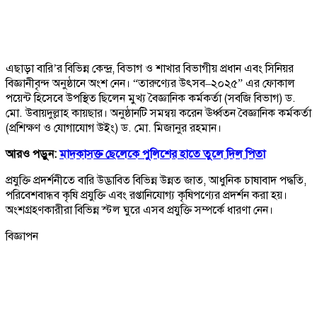
এছাড়া বারি’র বিভিন্ন কেন্দ্র, বিভাগ ও শাখার বিভাগীয় প্রধান এবং সিনিয়র
বিজ্ঞানীবৃন্দ অনুষ্ঠানে অংশ নেন। “তারুণ্যের উৎসব–২০২৫” এর ফোকাল
পয়েন্ট হিসেবে উপস্থিত ছিলেন মুখ্য বৈজ্ঞানিক কর্মকর্তা (সবজি বিভাগ) ড.
মো. উবায়দুল্লাহ কায়ছার। অনুষ্ঠানটি সমন্বয় করেন ঊর্ধ্বতন বৈজ্ঞানিক কর্মকর্তা
(প্রশিক্ষণ ও যোগাযোগ উইং) ড. মো. মিজানুর রহমান।
আরও পড়ুন:
মাদকাসক্ত ছেলেকে পুলিশের হাতে তুলে দিল পিতা
প্রযুক্তি প্রদর্শনীতে বারি উদ্ভাবিত বিভিন্ন উন্নত জাত, আধুনিক চাষাবাদ পদ্ধতি,
পরিবেশবান্ধব কৃষি প্রযুক্তি এবং রপ্তানিযোগ্য কৃষিপণ্যের প্রদর্শন করা হয়।
অংশগ্রহণকারীরা বিভিন্ন স্টল ঘুরে এসব প্রযুক্তি সম্পর্কে ধারণা নেন।
বিজ্ঞাপন