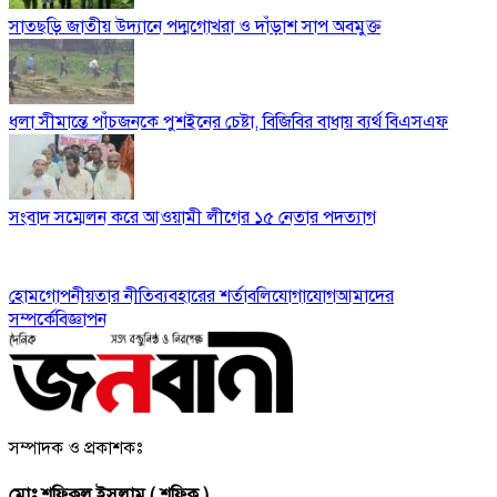
সাতছড়ি জাতীয় উদ্যানে পদ্মগোখরা ও দাঁড়াশ সাপ অবমুক্ত
ধলা সীমান্তে পাঁচজনকে পুশইনের চেষ্টা, বিজিবির বাধায় ব্যর্থ বিএসএফ
সংবাদ সম্মেলন করে আওয়ামী লীগের ১৫ নেতার পদত্যাগ
হোম
গোপনীয়তার নীতি
ব্যবহারের শর্তাবলি
যোগাযোগ
আমাদের
সম্পর্কে
বিজ্ঞাপন
সম্পাদক ও প্রকাশকঃ
মোঃ শফিকুল ইসলাম ( শফিক )