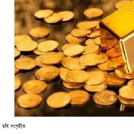
ছবি: সংগৃহীত