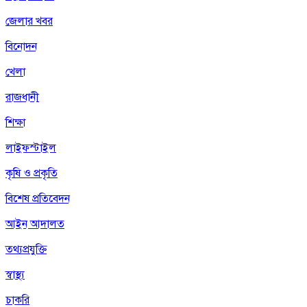
জেলার খবর
বিনোদন
খেলা
রাজধানী
শিক্ষা
লাইফস্টাইল
কৃষি ও প্রকৃতি
বিশেষ প্রতিবেদন
আইন আদালত
তথ্যপ্রযুক্তি
স্বাস্থ্য
চাকরি