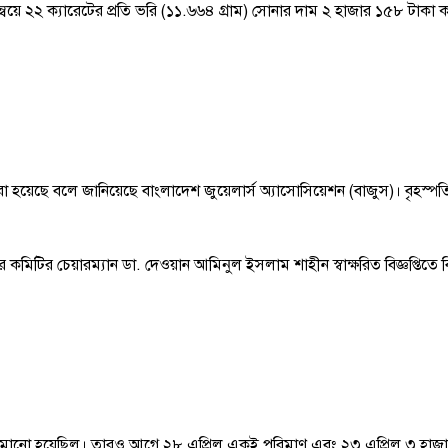
য়ে ২২ ক্যারেটের প্রতি ভরি (১১.৬৬৪ গ্রাম) সোনার দাম ২ হাজার ১৫৮ টাকা 
া হয়েছে বলে জানিয়েছে বাংলাদেশ জুয়েলার্স অ্যাসোসিয়েশন (বাজুস)। বৃহস্প
রে কমিটির চেয়ারম্যান ডা. দেওয়ান আমিনুল ইসলাম শাহীন স্বাক্ষরিত বিজ্ঞপ্তিতে
ো হয়েছিল। তারও আগে ২৮ এপ্রিল একই পরিমাণ এবং ২৩ এপ্রিল ৩ হাজার ২৬