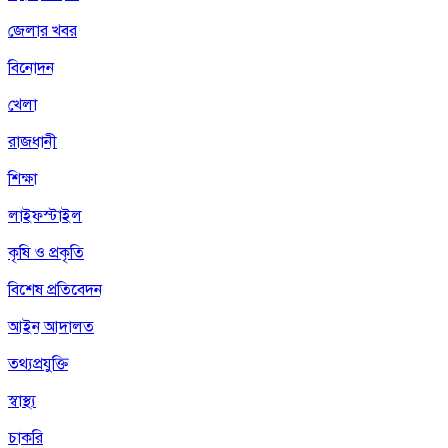
জেলার খবর
বিনোদন
খেলা
রাজধানী
শিক্ষা
লাইফস্টাইল
কৃষি ও প্রকৃতি
বিশেষ প্রতিবেদন
আইন আদালত
তথ্যপ্রযুক্তি
স্বাস্থ্য
চাকরি