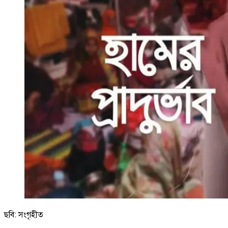
ছবি: সংগৃহীত