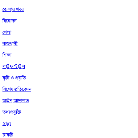
জেলার খবর
বিনোদন
খেলা
রাজধানী
শিক্ষা
লাইফস্টাইল
কৃষি ও প্রকৃতি
বিশেষ প্রতিবেদন
আইন আদালত
তথ্যপ্রযুক্তি
স্বাস্থ্য
চাকরি