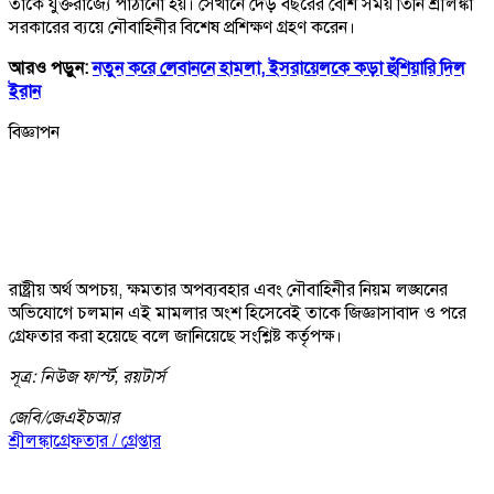
তাকে যুক্তরাজ্যে পাঠানো হয়। সেখানে দেড় বছরের বেশি সময় তিনি শ্রীলঙ্কা
সরকারের ব্যয়ে নৌবাহিনীর বিশেষ প্রশিক্ষণ গ্রহণ করেন।
আরও পড়ুন:
নতুন করে লেবাননে হামলা, ইসরায়েলকে কড়া হুঁশিয়ারি দিল
ইরান
বিজ্ঞাপন
রাষ্ট্রীয় অর্থ অপচয়, ক্ষমতার অপব্যবহার এবং নৌবাহিনীর নিয়ম লঙ্ঘনের
অভিযোগে চলমান এই মামলার অংশ হিসেবেই তাকে জিজ্ঞাসাবাদ ও পরে
গ্রেফতার করা হয়েছে বলে জানিয়েছে সংশ্লিষ্ট কর্তৃপক্ষ।
সূত্র: নিউজ ফার্স্ট, রয়টার্স
জেবি/
জেএইচআর
শ্রীলঙ্কা
গ্রেফতার / গ্রেপ্তার