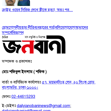
ক্রাইম ওয়েব সিরিজ দেখে স্ত্রীকে হত্যা, অতঃ পর...
হোম
গোপনীয়তার নীতি
ব্যবহারের শর্তাবলি
যোগাযোগ
আমাদের
সম্পর্কে
বিজ্ঞাপন
সম্পাদক ও প্রকাশকঃ
মোঃ শফিকুল ইসলাম ( শফিক )
বার্তা ও বাণিজ্যিক কার্যালয়ঃ
৫৭, ময়মনসিংহ লেন, ২০ লিংক রোড,
বাংলামটর, ঢাকা-১০০০।
ফোনঃ
02-44615293
ই-মেইলঃ
dailyjanobaninews@gmail.com
;