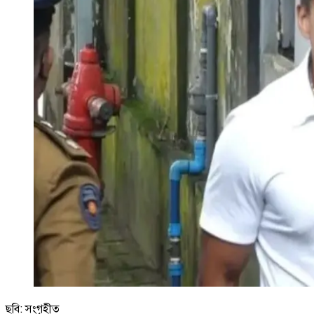
ছবি: সংগৃহীত