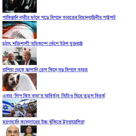
পাকিস্তানি নারীর ফাঁদে পড়ে বিপদে ভারতের বিমানবাহিনীর পাইলট
হঠাৎ শক্তিশালী ভূমিকম্পে কেঁপে উঠল যুক্তরাষ্ট্র
রাশিয়া থেকে জ্বালানি তেল কিনে বড় বিপদে ভারত
এবার ‘লিপ কিস বাবা’র আবির্ভাব, ভিডিও ঘিরে তুমুল বিতর্ক
মরণব্যাধি ক্যানসারের উচ্চ ঝুঁকিতে ইসরায়েলিরা