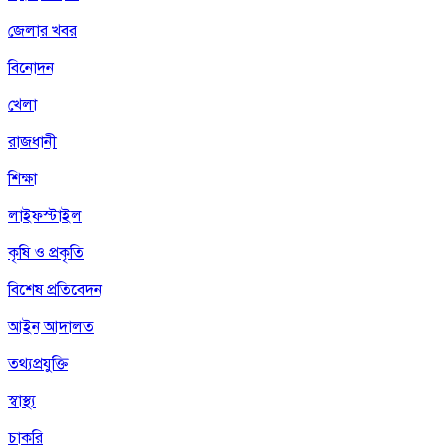
জেলার খবর
বিনোদন
খেলা
রাজধানী
শিক্ষা
লাইফস্টাইল
কৃষি ও প্রকৃতি
বিশেষ প্রতিবেদন
আইন আদালত
তথ্যপ্রযুক্তি
স্বাস্থ্য
চাকরি