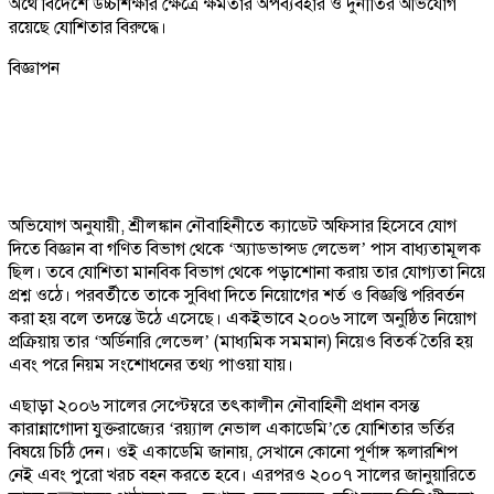
অর্থে বিদেশে উচ্চশিক্ষার ক্ষেত্রে ক্ষমতার অপব্যবহার ও দুর্নীতির অভিযোগ
রয়েছে যোশিতার বিরুদ্ধে।
বিজ্ঞাপন
অভিযোগ অনুযায়ী, শ্রীলঙ্কান নৌবাহিনীতে ক্যাডেট অফিসার হিসেবে যোগ
দিতে বিজ্ঞান বা গণিত বিভাগ থেকে ‘অ্যাডভান্সড লেভেল’ পাস বাধ্যতামূলক
ছিল। তবে যোশিতা মানবিক বিভাগ থেকে পড়াশোনা করায় তার যোগ্যতা নিয়ে
প্রশ্ন ওঠে। পরবর্তীতে তাকে সুবিধা দিতে নিয়োগের শর্ত ও বিজ্ঞপ্তি পরিবর্তন
করা হয় বলে তদন্তে উঠে এসেছে। একইভাবে ২০০৬ সালে অনুষ্ঠিত নিয়োগ
প্রক্রিয়ায় তার ‘অর্ডিনারি লেভেল’ (মাধ্যমিক সমমান) নিয়েও বিতর্ক তৈরি হয়
এবং পরে নিয়ম সংশোধনের তথ্য পাওয়া যায়।
এছাড়া ২০০৬ সালের সেপ্টেম্বরে তৎকালীন নৌবাহিনী প্রধান বসন্ত
কারান্নাগোদা যুক্তরাজ্যের ‘রয়্যাল নেভাল একাডেমি’তে যোশিতার ভর্তির
বিষয়ে চিঠি দেন। ওই একাডেমি জানায়, সেখানে কোনো পূর্ণাঙ্গ স্কলারশিপ
নেই এবং পুরো খরচ বহন করতে হবে। এরপরও ২০০৭ সালের জানুয়ারিতে