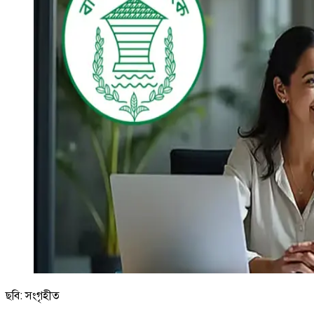
ছবি: সংগৃহীত