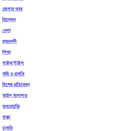
জেলার খবর
বিনোদন
খেলা
রাজধানী
শিক্ষা
লাইফস্টাইল
কৃষি ও প্রকৃতি
বিশেষ প্রতিবেদন
আইন আদালত
তথ্যপ্রযুক্তি
স্বাস্থ্য
চাকরি