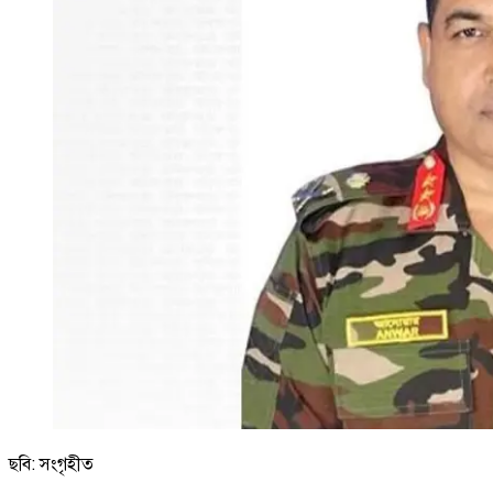
ছবি: সংগৃহীত