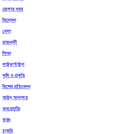
জেলার খবর
বিনোদন
খেলা
রাজধানী
শিক্ষা
লাইফস্টাইল
কৃষি ও প্রকৃতি
বিশেষ প্রতিবেদন
আইন আদালত
তথ্যপ্রযুক্তি
স্বাস্থ্য
চাকরি