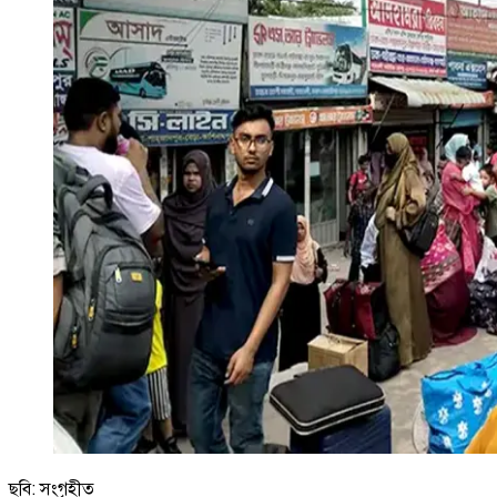
ছবি: সংগৃহীত