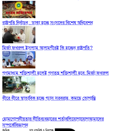
রাষ্ট্রপতি নির্বাচন : ডাকা হচ্ছে সংসদের বিশেষ অধিবেশন
মির্জা ফখরুল ইসলাম আলমগীরই কি হচ্ছেন রাষ্ট্রপতি?
গণমাধ্যম শক্তিশালী হলেই গণতন্ত্র শক্তিশালী হবে: মির্জা ফখরুল
ধীরে ধীরে স্বাভাবিক হচ্ছে গ্যাস সরবরাহ, কমছে ভোগান্তি
হোম
গোপনীয়তার নীতি
ব্যবহারের শর্তাবলি
যোগাযোগ
আমাদের
সম্পর্কে
বিজ্ঞাপন