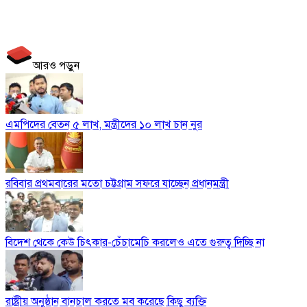
আরও পড়ুন
এমপিদের বেতন ৫ লাখ, মন্ত্রীদের ১০ লাখ চান নুর
রবিবার প্রথমবারের মতো চট্টগ্রাম সফরে যাচ্ছেন প্রধানমন্ত্রী
বিদেশ থেকে কেউ চিৎকার-চেঁচামেচি করলেও এতে গুরুত্ব দিচ্ছি না
রাষ্ট্রীয় অনুষ্ঠান বানচাল করতে মব করেছে কিছু ব্যক্তি