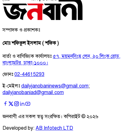
সম্পাদক ও প্রকাশকঃ
মোঃ শফিকুল ইসলাম ( শফিক )
বার্তা ও বাণিজ্যিক কার্যালয়ঃ
৫৭, ময়মনসিংহ লেন, ২০ লিংক রোড,
বাংলামটর, ঢাকা-১০০০।
ফোনঃ
02-44615293
ই-মেইলঃ
dailyjanobaninews@gmail.com
;
dailyjanobaniad@gmail.com
জনবাণী এর সকল স্বত্ব সংরক্ষিত। কপিরাইট ©
২০২৬
Developed by:
AB Infotech LTD