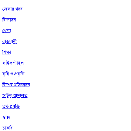
জেলার খবর
বিনোদন
খেলা
রাজধানী
শিক্ষা
লাইফস্টাইল
কৃষি ও প্রকৃতি
বিশেষ প্রতিবেদন
আইন আদালত
তথ্যপ্রযুক্তি
স্বাস্থ্য
চাকরি