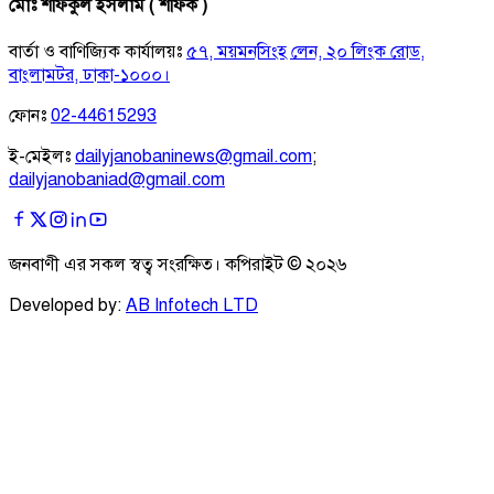
মোঃ শফিকুল ইসলাম ( শফিক )
বার্তা ও বাণিজ্যিক কার্যালয়ঃ
৫৭, ময়মনসিংহ লেন, ২০ লিংক রোড,
বাংলামটর, ঢাকা-১০০০।
ফোনঃ
02-44615293
ই-মেইলঃ
dailyjanobaninews@gmail.com
;
dailyjanobaniad@gmail.com
জনবাণী এর সকল স্বত্ব সংরক্ষিত। কপিরাইট ©
২০২৬
Developed by:
AB Infotech LTD