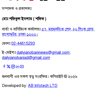
সম্পাদক ও প্রকাশকঃ
মোঃ শফিকুল ইসলাম ( শফিক )
বার্তা ও বাণিজ্যিক কার্যালয়ঃ
৫৭, ময়মনসিংহ লেন, ২০ লিংক রোড,
বাংলামটর, ঢাকা-১০০০।
ফোনঃ
02-44615293
ই-মেইলঃ
dailyjanobaninews@gmail.com
;
dailyjanobaniad@gmail.com
জনবাণী এর সকল স্বত্ব সংরক্ষিত। কপিরাইট ©
২০২৬
Developed by:
AB Infotech LTD