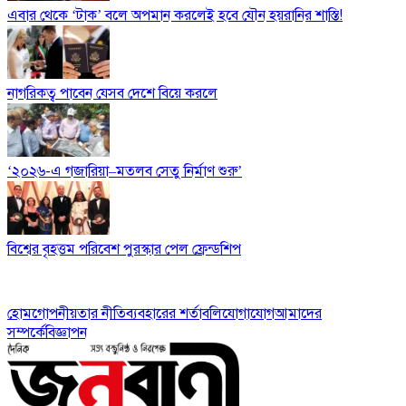
এবার থেকে ‘টাক’ বলে অপমান করলেই হবে যৌন হয়রানির শাস্তি!
নাগরিকত্ব পাবেন যেসব দেশে বিয়ে করলে
‘২০২৬-এ গজারিয়া–মতলব সেতু নির্মাণ শুরু’
বিশ্বের বৃহত্তম পরিবেশ পুরস্কার পেল ফ্রেন্ডশিপ
হোম
গোপনীয়তার নীতি
ব্যবহারের শর্তাবলি
যোগাযোগ
আমাদের
সম্পর্কে
বিজ্ঞাপন