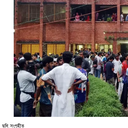
ছবি: সংগৃহীত