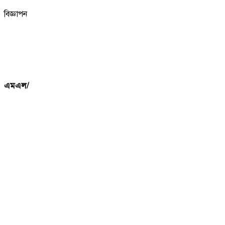
বিজ্ঞাপন
এমএল/