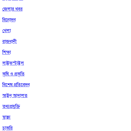
জেলার খবর
বিনোদন
খেলা
রাজধানী
শিক্ষা
লাইফস্টাইল
কৃষি ও প্রকৃতি
বিশেষ প্রতিবেদন
আইন আদালত
তথ্যপ্রযুক্তি
স্বাস্থ্য
চাকরি