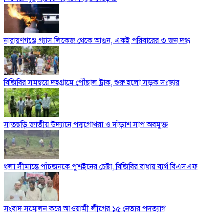
নারায়ণগঞ্জে গ্যাস লিকেজ থেকে আগুন, একই পরিবারের ৩ জন দগ্ধ
বিজিবির সমন্বয়ে দহগ্রামে পৌঁছাল ট্রাক, শুরু হলো সড়ক সংস্কার
সাতছড়ি জাতীয় উদ্যানে পদ্মগোখরা ও দাঁড়াশ সাপ অবমুক্ত
ধলা সীমান্তে পাঁচজনকে পুশইনের চেষ্টা, বিজিবির বাধায় ব্যর্থ বিএসএফ
সংবাদ সম্মেলন করে আওয়ামী লীগের ১৫ নেতার পদত্যাগ