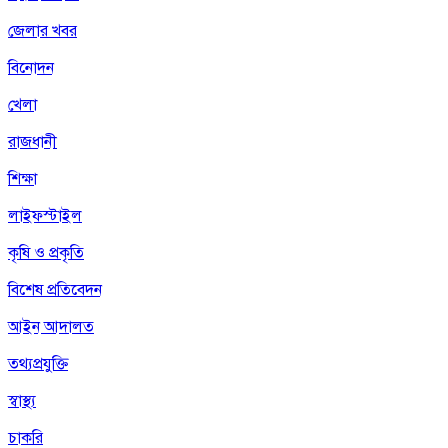
জেলার খবর
বিনোদন
খেলা
রাজধানী
শিক্ষা
লাইফস্টাইল
কৃষি ও প্রকৃতি
বিশেষ প্রতিবেদন
আইন আদালত
তথ্যপ্রযুক্তি
স্বাস্থ্য
চাকরি