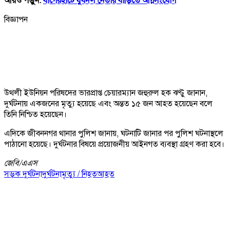
আরও পড়ুন:
বাগেরহাটে যুবদল নেতার বাড়িতে অগ্নিসংযোগ
বিজ্ঞাপন
উথলী ইউনিয়ন পরিষদের ভারপ্রাপ্ত চেয়ারম্যান জহুরুল হক ঝণ্টু জানান,
দুর্ঘটনায় একজনের মৃত্যু হয়েছে এবং অন্তত ১৫ জন আহত হয়েছেন বলে
তিনি নিশ্চিত হয়েছেন।
এদিকে জীবননগর থানার পুলিশ জানায়, ঘটনাটি জানার পর পুলিশ ঘটনাস্থলে
পাঠানো হয়েছে। দুর্ঘটনার বিষয়ে প্রয়োজনীয় আইনগত ব্যবস্থা গ্রহণ করা হবে।
জেবি/
এএস
সড়ক দুর্ঘটনা
দুর্ঘটনা
মৃত্যু / নিহত
আহত