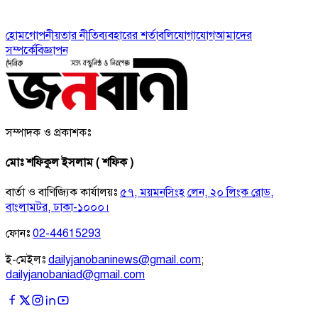
হোম
গোপনীয়তার নীতি
ব্যবহারের শর্তাবলি
যোগাযোগ
আমাদের
সম্পর্কে
বিজ্ঞাপন
সম্পাদক ও প্রকাশকঃ
মোঃ শফিকুল ইসলাম ( শফিক )
বার্তা ও বাণিজ্যিক কার্যালয়ঃ
৫৭, ময়মনসিংহ লেন, ২০ লিংক রোড,
বাংলামটর, ঢাকা-১০০০।
ফোনঃ
02-44615293
ই-মেইলঃ
dailyjanobaninews@gmail.com
;
dailyjanobaniad@gmail.com