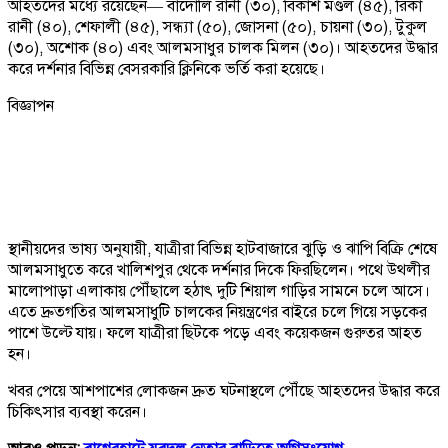
আহতদের মধ্যে রয়েছেন— বাদোলি রানী (৩০), বিকাশ মণ্ডল (৪৫), রিকা
রানী (৪০), শেফালী (৪৫), সন্ধ্যা (৫০), জোসনা (৫০), চায়না (৩০), টুকুল
(৩০), অশোক (৪০) এবং আলমসাধুর চালক মিলন (৩০)। আহতদের উদ্ধার
করে দর্শনার বিভিন্ন বেসরকারি ক্লিনিকে ভর্তি করা হয়েছে।
বিজ্ঞাপন
স্থানীয়দের ভাষ্য অনুযায়ী, যাত্রীরা বিভিন্ন হাটবাজারে ঝুড়ি ও ঝাপি বিক্রি শেষে
আলমসাধুতে করে খালিশপুর থেকে দর্শনার দিকে ফিরছিলেন। পথে উথলীর
মালোপাড়া এলাকায় পৌঁছালে হঠাৎ দুটি শিয়াল গাড়ির সামনে চলে আসে।
এতে দ্রুতগতির আলমসাধুটি চালকের নিয়ন্ত্রণের বাইরে চলে গিয়ে সড়কের
পাশে উল্টে যায়। ফলে যাত্রীরা ছিটকে পড়ে এবং কয়েকজন গুরুতর আহত
হন।
খবর পেয়ে আশপাশের লোকজন দ্রুত ঘটনাস্থলে পৌঁছে আহতদের উদ্ধার করে
চিকিৎসার ব্যবস্থা করেন।