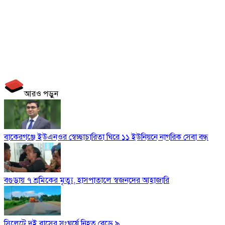
আরও পড়ুন
বাকেরগঞ্জে ইউএনওর স্বেচ্ছাচারিতা ঘিরে ১১ ইউনিয়নে নাগরিক সেবা বন্ধ
বগুড়ায় ৭ শ্রমিকের মৃত্যু, হাসপাতালে স্বজনদের আহাজারি
সিলেটে দুই বাসের সংঘর্ষে নিহত বেড়ে ৯