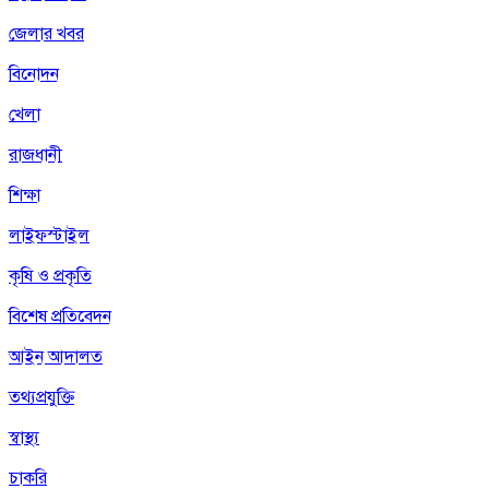
জেলার খবর
বিনোদন
খেলা
রাজধানী
শিক্ষা
লাইফস্টাইল
কৃষি ও প্রকৃতি
বিশেষ প্রতিবেদন
আইন আদালত
তথ্যপ্রযুক্তি
স্বাস্থ্য
চাকরি