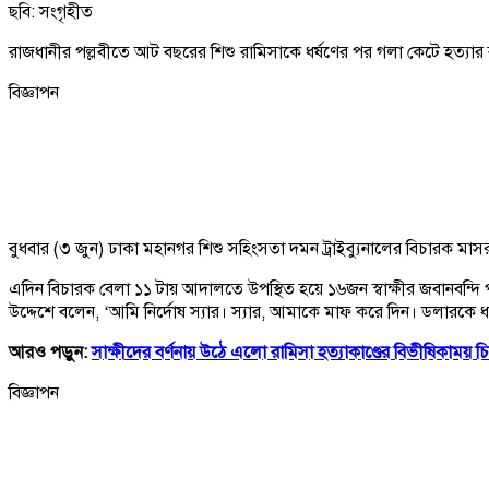
ছবি: সংগৃহীত
রাজধানীর পল্লবীতে আট বছরের শিশু রামিসাকে ধর্ষণের পর গলা কেটে হত্যার বর
বিজ্ঞাপন
বুধবার (৩ জুন) ঢাকা মহানগর শিশু সহিংসতা দমন ট্রাইব্যুনালের বিচারক মা
এদিন বিচারক বেলা ১১ টায় আদালতে উপস্থিত হয়ে ১৬জন স্বাক্ষীর জবানবন্
উদ্দেশে বলেন, ‘আমি নির্দোষ স্যার। স্যার, আমাকে মাফ করে দিন। ডলারক
আরও পড়ুন:
সাক্ষীদের বর্ণনায় উঠে এলো রামিসা হত্যাকাণ্ডের বিভীষিকাময় চিত
বিজ্ঞাপন