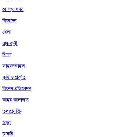
জেলার খবর
বিনোদন
খেলা
রাজধানী
শিক্ষা
লাইফস্টাইল
কৃষি ও প্রকৃতি
বিশেষ প্রতিবেদন
আইন আদালত
তথ্যপ্রযুক্তি
স্বাস্থ্য
চাকরি