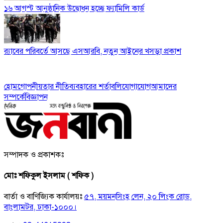
১৬ আগস্ট আনুষ্ঠানিক উদ্বোধন হচ্ছে ফ্যামিলি কার্ড
র‍্যাবের পরিবর্তে আসছে এসআরবি, নতুন আইনের খসড়া প্রকাশ
হোম
গোপনীয়তার নীতি
ব্যবহারের শর্তাবলি
যোগাযোগ
আমাদের
সম্পর্কে
বিজ্ঞাপন
সম্পাদক ও প্রকাশকঃ
মোঃ শফিকুল ইসলাম ( শফিক )
বার্তা ও বাণিজ্যিক কার্যালয়ঃ
৫৭, ময়মনসিংহ লেন, ২০ লিংক রোড,
বাংলামটর, ঢাকা-১০০০।