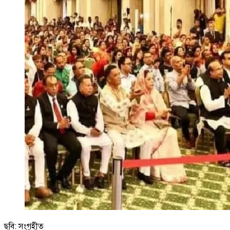
ছবি: সংগৃহীত