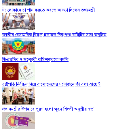
টং দোকানে চা পান করতে করতে আড্ডা দিলেন তথ্যমন্ত্রী
জাতীয় বেসামরিক বিমান চলাচল নিরাপত্তা কমিটির সভা অনুষ্ঠিত
ডিএমপির ৭ সহকারী কমিশনারকে বদলি
রাষ্ট্রপতি নির্বাচন নিয়ে বাংলাদেশের সংবিধানে কী বলা আছে?
প্রধানমন্ত্রীর উপহারে পূরণ হলো ক্ষুদে শিল্পী অনুশ্রীর স্বপ্ন