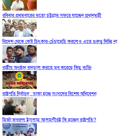
রবিবার প্রথমবারের মতো চট্টগ্রাম সফরে যাচ্ছেন প্রধানমন্ত্রী
বিদেশ থেকে কেউ চিৎকার-চেঁচামেচি করলেও এতে গুরুত্ব দিচ্ছি না
রাষ্ট্রীয় অনুষ্ঠান বানচাল করতে মব করেছে কিছু ব্যক্তি
রাষ্ট্রপতি নির্বাচন : ডাকা হচ্ছে সংসদের বিশেষ অধিবেশন
মির্জা ফখরুল ইসলাম আলমগীরই কি হচ্ছেন রাষ্ট্রপতি?