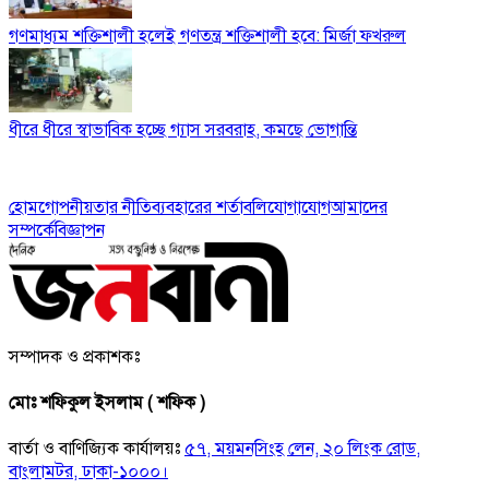
গণমাধ্যম শক্তিশালী হলেই গণতন্ত্র শক্তিশালী হবে: মির্জা ফখরুল
ধীরে ধীরে স্বাভাবিক হচ্ছে গ্যাস সরবরাহ, কমছে ভোগান্তি
হোম
গোপনীয়তার নীতি
ব্যবহারের শর্তাবলি
যোগাযোগ
আমাদের
সম্পর্কে
বিজ্ঞাপন
সম্পাদক ও প্রকাশকঃ
মোঃ শফিকুল ইসলাম ( শফিক )
বার্তা ও বাণিজ্যিক কার্যালয়ঃ
৫৭, ময়মনসিংহ লেন, ২০ লিংক রোড,
বাংলামটর, ঢাকা-১০০০।