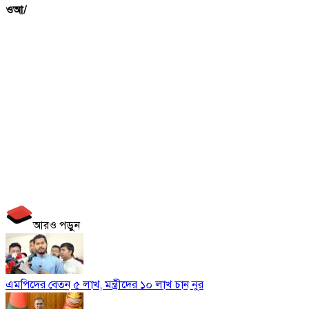
ওআ/
আরও পড়ুন
এমপিদের বেতন ৫ লাখ, মন্ত্রীদের ১০ লাখ চান নুর