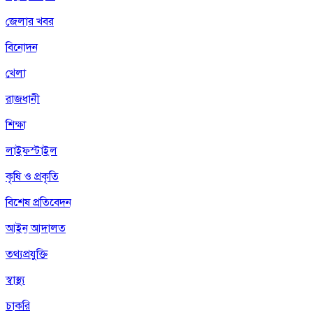
জেলার খবর
বিনোদন
খেলা
রাজধানী
শিক্ষা
লাইফস্টাইল
কৃষি ও প্রকৃতি
বিশেষ প্রতিবেদন
আইন আদালত
তথ্যপ্রযুক্তি
স্বাস্থ্য
চাকরি