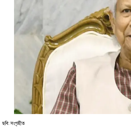
ছবি: সংগৃহীত