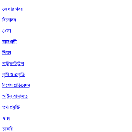
জেলার খবর
বিনোদন
খেলা
রাজধানী
শিক্ষা
লাইফস্টাইল
কৃষি ও প্রকৃতি
বিশেষ প্রতিবেদন
আইন আদালত
তথ্যপ্রযুক্তি
স্বাস্থ্য
চাকরি