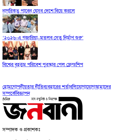
নাগরিকত্ব পাবেন যেসব দেশে বিয়ে করলে
‘২০২৬-এ গজারিয়া–মতলব সেতু নির্মাণ শুরু’
বিশ্বের বৃহত্তম পরিবেশ পুরস্কার পেল ফ্রেন্ডশিপ
হোম
গোপনীয়তার নীতি
ব্যবহারের শর্তাবলি
যোগাযোগ
আমাদের
সম্পর্কে
বিজ্ঞাপন
সম্পাদক ও প্রকাশকঃ