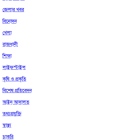
জেলার খবর
বিনোদন
খেলা
রাজধানী
শিক্ষা
লাইফস্টাইল
কৃষি ও প্রকৃতি
বিশেষ প্রতিবেদন
আইন আদালত
তথ্যপ্রযুক্তি
স্বাস্থ্য
চাকরি