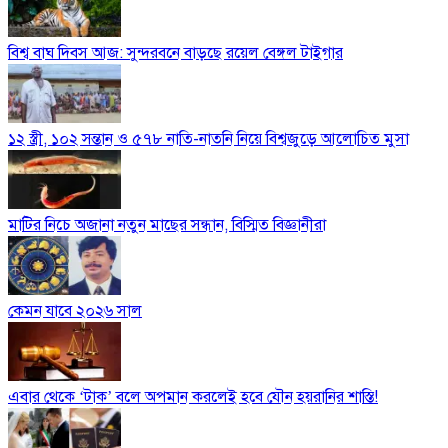
বিশ্ব বাঘ দিবস আজ: সুন্দরবনে বাড়ছে রয়েল বেঙ্গল টাইগার
১২ স্ত্রী, ১০২ সন্তান ও ৫৭৮ নাতি-নাতনি নিয়ে বিশ্বজুড়ে আলোচিত মুসা
মাটির নিচে অজানা নতুন মাছের সন্ধান, বিস্মিত বিজ্ঞানীরা
কেমন যাবে ২০২৬ সাল
এবার থেকে ‘টাক’ বলে অপমান করলেই হবে যৌন হয়রানির শাস্তি!