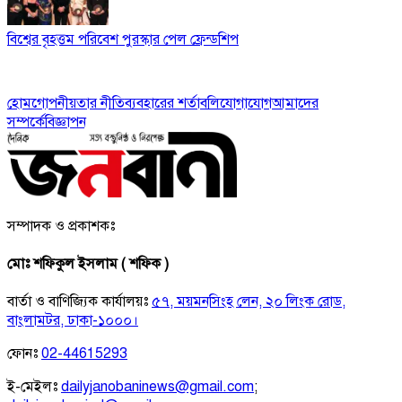
বিশ্বের বৃহত্তম পরিবেশ পুরস্কার পেল ফ্রেন্ডশিপ
হোম
গোপনীয়তার নীতি
ব্যবহারের শর্তাবলি
যোগাযোগ
আমাদের
সম্পর্কে
বিজ্ঞাপন
সম্পাদক ও প্রকাশকঃ
মোঃ শফিকুল ইসলাম ( শফিক )
বার্তা ও বাণিজ্যিক কার্যালয়ঃ
৫৭, ময়মনসিংহ লেন, ২০ লিংক রোড,
বাংলামটর, ঢাকা-১০০০।
ফোনঃ
02-44615293
ই-মেইলঃ
dailyjanobaninews@gmail.com
;