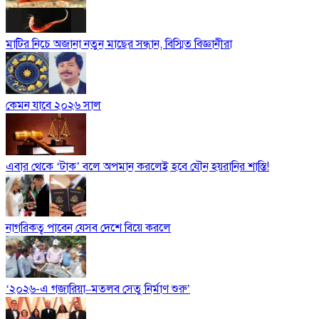
মাটির নিচে অজানা নতুন মাছের সন্ধান, বিস্মিত বিজ্ঞানীরা
কেমন যাবে ২০২৬ সাল
এবার থেকে ‘টাক’ বলে অপমান করলেই হবে যৌন হয়রানির শাস্তি!
নাগরিকত্ব পাবেন যেসব দেশে বিয়ে করলে
‘২০২৬-এ গজারিয়া–মতলব সেতু নির্মাণ শুরু’