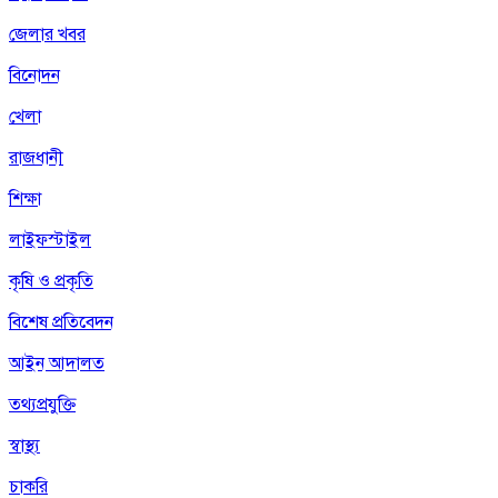
জেলার খবর
বিনোদন
খেলা
রাজধানী
শিক্ষা
লাইফস্টাইল
কৃষি ও প্রকৃতি
বিশেষ প্রতিবেদন
আইন আদালত
তথ্যপ্রযুক্তি
স্বাস্থ্য
চাকরি