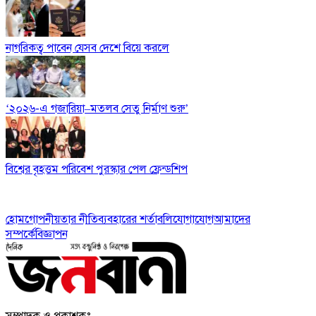
নাগরিকত্ব পাবেন যেসব দেশে বিয়ে করলে
‘২০২৬-এ গজারিয়া–মতলব সেতু নির্মাণ শুরু’
বিশ্বের বৃহত্তম পরিবেশ পুরস্কার পেল ফ্রেন্ডশিপ
হোম
গোপনীয়তার নীতি
ব্যবহারের শর্তাবলি
যোগাযোগ
আমাদের
সম্পর্কে
বিজ্ঞাপন
সম্পাদক ও প্রকাশকঃ