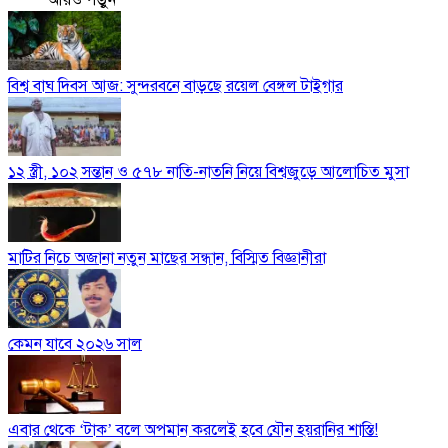
বিশ্ব বাঘ দিবস আজ: সুন্দরবনে বাড়ছে রয়েল বেঙ্গল টাইগার
১২ স্ত্রী, ১০২ সন্তান ও ৫৭৮ নাতি-নাতনি নিয়ে বিশ্বজুড়ে আলোচিত মুসা
মাটির নিচে অজানা নতুন মাছের সন্ধান, বিস্মিত বিজ্ঞানীরা
কেমন যাবে ২০২৬ সাল
এবার থেকে ‘টাক’ বলে অপমান করলেই হবে যৌন হয়রানির শাস্তি!