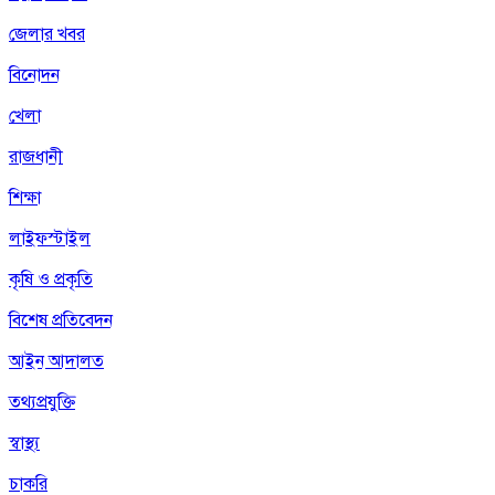
জেলার খবর
বিনোদন
খেলা
রাজধানী
শিক্ষা
লাইফস্টাইল
কৃষি ও প্রকৃতি
বিশেষ প্রতিবেদন
আইন আদালত
তথ্যপ্রযুক্তি
স্বাস্থ্য
চাকরি