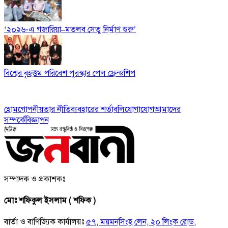
‘২০২৬-এ গজারিয়া–মতলব সেতু নির্মাণ শুরু’
বিশ্বের বৃহত্তম পরিবেশ পুরস্কার পেল ফ্রেন্ডশিপ
হোম
গোপনীয়তার নীতি
ব্যবহারের শর্তাবলি
যোগাযোগ
আমাদের
সম্পর্কে
বিজ্ঞাপন
সম্পাদক ও প্রকাশকঃ
মোঃ শফিকুল ইসলাম ( শফিক )
বার্তা ও বাণিজ্যিক কার্যালয়ঃ
৫৭, ময়মনসিংহ লেন, ২০ লিংক রোড,