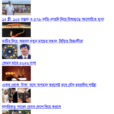
১২ স্ত্রী, ১০২ সন্তান ও ৫৭৮ নাতি-নাতনি নিয়ে বিশ্বজুড়ে আলোচিত মুসা
মাটির নিচে অজানা নতুন মাছের সন্ধান, বিস্মিত বিজ্ঞানীরা
কেমন যাবে ২০২৬ সাল
এবার থেকে ‘টাক’ বলে অপমান করলেই হবে যৌন হয়রানির শাস্তি!
নাগরিকত্ব পাবেন যেসব দেশে বিয়ে করলে