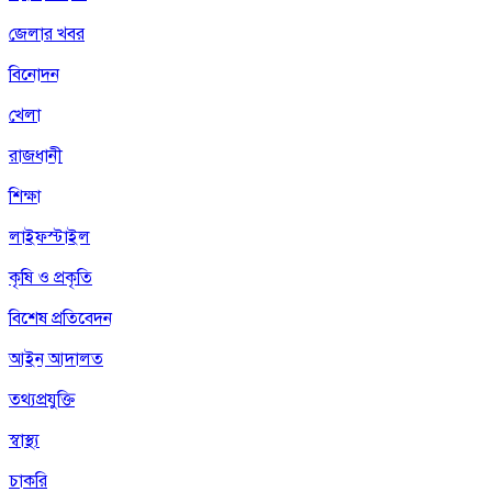
জেলার খবর
বিনোদন
খেলা
রাজধানী
শিক্ষা
লাইফস্টাইল
কৃষি ও প্রকৃতি
বিশেষ প্রতিবেদন
আইন আদালত
তথ্যপ্রযুক্তি
স্বাস্থ্য
চাকরি