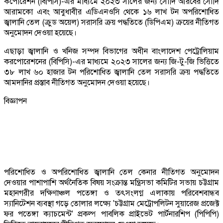
কর্পোরেশন (বিপিসি)-এর মাধ্যমে ২০২৩ সালের জন্য সৌদি আরবের সৌদি
আরামকো এবং আবুধাবীর এডিএনওসি থেকে ১৬ লাখ টন অপরিশোধিত
জ্বালানি তেল (ক্রুড অয়েল) সরাসরি ক্রয় পদ্ধতিতে (ডিপিএম) ক্রয়ের নীতিগত
অনুমোদন দেওয়া হয়েছে।
এছাড়া জ্বালানি ও খনিজ সম্পদ বিভাগের অধীন বাংলাদেশ পেট্রোলিয়াম
করপোরেশনের (বিপিসি)-এর মাধ্যমে ২০২৩ সালের জন্য জি-টু-জি ভিত্তিতে
৩৮ লাখ ৬০ হাজার টন পরিশোধিত জ্বালানি তেল সরাসরি ক্রয় পদ্ধতিতে
আমদানির প্রস্তাব নীতিগত অনুমোদন দেওয়া হয়েছে।
বিজ্ঞাপন
পরিশোধিত ও অপরিশোধিত জ্বালানি তেল কেনার নীতিগত অনুমোদন
দেওয়ার পাশাপাশি অর্থনৈতিক বিষয় সংক্রান্ত মন্ত্রিসভা কমিটির সভায় চট্টগ্রাম
মহানগরীর দক্ষিণাঞ্চল পতেঙ্গা ও তৎসংলগ্ন এলাকায় পরিবেশবান্ধব
স্যানিটেশন ব্যবস্থা গড়ে তোলার লক্ষ্যে 'চট্টগ্রাম মেট্রোপলিটন সুয়ারেজ প্রজেক্ট
ফর পতেঙ্গা ক্যাচমেন্ট' প্রকল্প পাবলিক প্রাইভেট পার্টনারশিপ (পিপিপি)