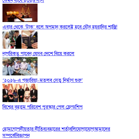
কেমন যাবে ২০২৬ সাল
এবার থেকে ‘টাক’ বলে অপমান করলেই হবে যৌন হয়রানির শাস্তি!
নাগরিকত্ব পাবেন যেসব দেশে বিয়ে করলে
‘২০২৬-এ গজারিয়া–মতলব সেতু নির্মাণ শুরু’
বিশ্বের বৃহত্তম পরিবেশ পুরস্কার পেল ফ্রেন্ডশিপ
হোম
গোপনীয়তার নীতি
ব্যবহারের শর্তাবলি
যোগাযোগ
আমাদের
সম্পর্কে
বিজ্ঞাপন