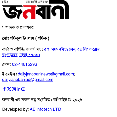
সম্পাদক ও প্রকাশকঃ
মোঃ শফিকুল ইসলাম ( শফিক )
বার্তা ও বাণিজ্যিক কার্যালয়ঃ
৫৭, ময়মনসিংহ লেন, ২০ লিংক রোড,
বাংলামটর, ঢাকা-১০০০।
ফোনঃ
02-44615293
ই-মেইলঃ
dailyjanobaninews@gmail.com
;
dailyjanobaniad@gmail.com
জনবাণী এর সকল স্বত্ব সংরক্ষিত। কপিরাইট ©
২০২৬
Developed by:
AB Infotech LTD