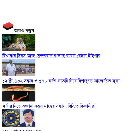
আরও পড়ুন
বিশ্ব বাঘ দিবস আজ: সুন্দরবনে বাড়ছে রয়েল বেঙ্গল টাইগার
১২ স্ত্রী, ১০২ সন্তান ও ৫৭৮ নাতি-নাতনি নিয়ে বিশ্বজুড়ে আলোচিত মুসা
মাটির নিচে অজানা নতুন মাছের সন্ধান, বিস্মিত বিজ্ঞানীরা