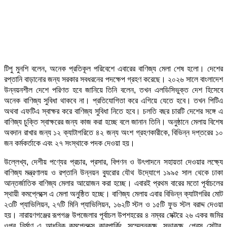
টিপু মুনশি বলেন, অনেক প্রতিকূল পরিবেশে এবারের বাণিজ্য মেলা শেষ হলো। দেশের
রপ্তানি বাড়ানোর জন্য সরকার সবধরনের পদক্ষেপ গ্রহণ করেছে। ২০২৬ সালে বাংলাদেশ
উন্নয়নশীল দেশে পরিণত হবে জানিয়ে তিনি বলেন, তখন এলডিসিভুক্ত দেশ হিসেবে
অনেক বাণিজ্য সুবিধা থাকবে না। প্রতিযোগিতা করে এগিয়ে যেতে হবে। তখন পিটিএ
অথবা এফটিএ স্বাক্ষর করে বাণিজ্য সুবিধা নিতে হবে। চলতি বছর চারটি দেশের সঙ্গে এ
বাণিজ্য চুক্তি স্বাক্ষরের জন্য কাজ করা হচ্ছে বলে জানান তিনি। অনুষ্ঠানে মেলায় বিশেষ
অবদান রাখার জন্য ১২ ক্যাটাগরিতে ৪২ জন্য অংশ গ্রহণকারীকে, বিভিন্ন দপ্তরের ১০
জন কর্মকর্তাকে এবং ২৭ সংস্থাকে পদক দেওয়া হয়।
উল্লেখ্য, দেশীয় পণ্যের প্রচার, প্রসার, বিপণন ও উৎপাদনে সহায়তা দেওয়ার লক্ষ্যে
বাণিজ্য মন্ত্রণালয় ও রপ্তানি উন্নয়ন বু্যরোর যৌথ উদ্যোগে ১৯৯৫ সাল থেকে ঢাকা
আন্তর্জাতিক বাণিজ্য মেলার আয়োজন করা হচ্ছে। এবারই প্রথম বারের মতো পূর্বাচলের
স্থায়ী কমপ্লেক্সে এ মেলা অনুষ্ঠিত হচ্ছে। বাণিজ্য মেলায় এবার বিভিন্ন ক্যাটাগরির মোট
২৩টি প্যাভিলিয়ন, ২৭টি মিনি প্যাভিলিয়ন, ১৬২টি স্টল ও ১৫টি ফুড স্টল বরাদ্দ দেওয়া
হয়। নারায়ণগঞ্জের রূপগঞ্জ উপজেলার পূর্বাচল উপশহরের ৪ নম্বর সেক্টরে ২৬ একর জমির
ওপর নির্মাণ এ আধুনিক কমপ্লেক্সে কারপার্কিং, সম্মেলনকক্ষ, সভাকক্ষ, প্রেস সেন্টার,