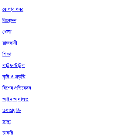
জেলার খবর
বিনোদন
খেলা
রাজধানী
শিক্ষা
লাইফস্টাইল
কৃষি ও প্রকৃতি
বিশেষ প্রতিবেদন
আইন আদালত
তথ্যপ্রযুক্তি
স্বাস্থ্য
চাকরি