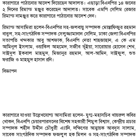
কারাগারে পাঠানোর আদেশ দিয়েছেন আদালত। এছাড়া বিএনপির ১৪ জনের
২ দিনের রিমান্ড মঞ্জুর করেছেন আদালত। সাবেক এমপি সেলিম রেজার
রিমান্ড নামঞ্জুর করে কারাগারে পাঠানোর আদেশ দেন।
রিমান্ড আসামিরা হলেন-বিএনপির সহ-জলবায়ু সম্পাদক মোস্তাফিজুর রহমান
বাবুল, সহ-সাংগঠনিক সম্পাদক সেলুজ্জামানান সেলিম, ঢাকা জেলা বিএনপির
সভাপতি খন্দকার আবু আশফাক, বিএনপি নেতা শাহজাহান, এ কে এম
আমিনুল ইসলাম, ওয়াকিল আহমেদ, সজীব ভূঁইয়া, সারোয়ার হোসেন শেখ,
সাইদুল ইকবাল মাহমুদ, মিজানুর রহমান, আল-আমিন, সাইফুল, শুভ
ফরাজি ও মাহমুদ হাসান রনি।
বিজ্ঞাপন
কারাগারে যাওয়া উল্লেখযোগ্য আসামিরা হলেন- যুগ্ম-মহাসচিব খায়রুল কবির
খোকন, বিএনপি চেয়ারপারসনের বিশেষ সহকারী শিমুল বিশ্বাস, কেন্দ্রীয় প্রচার
সম্পাদক শহীদ উদ্দীন চৌধুরী এ্যানি, দক্ষিণের আহ্বায়ক আবদুস সালাম,
সাবেক সাংগঠনিক সম্পাদক ফজলুল হক মিলন ও সহ-সাংগঠনিক সম্পাদক