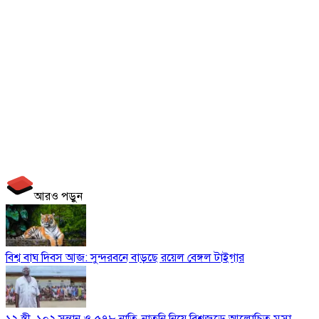
আরও পড়ুন
বিশ্ব বাঘ দিবস আজ: সুন্দরবনে বাড়ছে রয়েল বেঙ্গল টাইগার
১২ স্ত্রী, ১০২ সন্তান ও ৫৭৮ নাতি-নাতনি নিয়ে বিশ্বজুড়ে আলোচিত মুসা