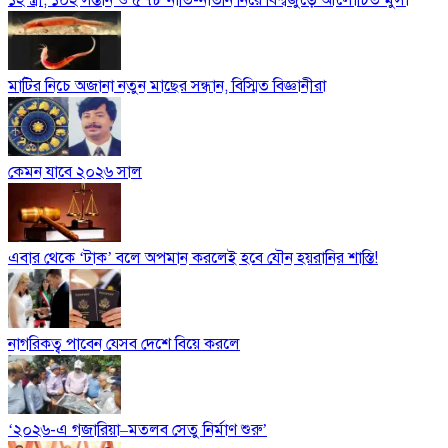
মাটির নিচে অজানা নতুন মাছের সন্ধান, বিস্মিত বিজ্ঞানীরা
কেমন যাবে ২০২৬ সাল
এবার থেকে ‘টাক’ বলে অপমান করলেই হবে যৌন হয়রানির শাস্তি!
নাগরিকত্ব পাবেন যেসব দেশে বিয়ে করলে
‘২০২৬-এ গজারিয়া–মতলব সেতু নির্মাণ শুরু’