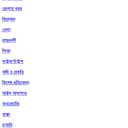
জেলার খবর
বিনোদন
খেলা
রাজধানী
শিক্ষা
লাইফস্টাইল
কৃষি ও প্রকৃতি
বিশেষ প্রতিবেদন
আইন আদালত
তথ্যপ্রযুক্তি
স্বাস্থ্য
চাকরি