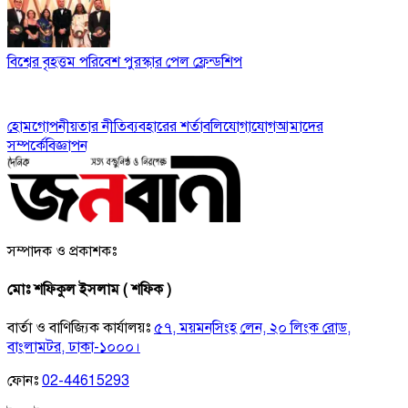
বিশ্বের বৃহত্তম পরিবেশ পুরস্কার পেল ফ্রেন্ডশিপ
হোম
গোপনীয়তার নীতি
ব্যবহারের শর্তাবলি
যোগাযোগ
আমাদের
সম্পর্কে
বিজ্ঞাপন
সম্পাদক ও প্রকাশকঃ
মোঃ শফিকুল ইসলাম ( শফিক )
বার্তা ও বাণিজ্যিক কার্যালয়ঃ
৫৭, ময়মনসিংহ লেন, ২০ লিংক রোড,
বাংলামটর, ঢাকা-১০০০।
ফোনঃ
02-44615293