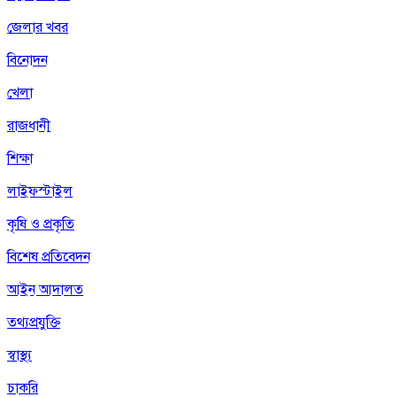
জেলার খবর
বিনোদন
খেলা
রাজধানী
শিক্ষা
লাইফস্টাইল
কৃষি ও প্রকৃতি
বিশেষ প্রতিবেদন
আইন আদালত
তথ্যপ্রযুক্তি
স্বাস্থ্য
চাকরি