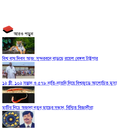
আরও পড়ুন
বিশ্ব বাঘ দিবস আজ: সুন্দরবনে বাড়ছে রয়েল বেঙ্গল টাইগার
১২ স্ত্রী, ১০২ সন্তান ও ৫৭৮ নাতি-নাতনি নিয়ে বিশ্বজুড়ে আলোচিত মুসা
মাটির নিচে অজানা নতুন মাছের সন্ধান, বিস্মিত বিজ্ঞানীরা