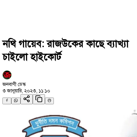
নথি গায়েব: রাজউকের কাছে ব্যাখ্যা
চাইলো হাইকোর্ট
জনবাণী ডেস্ক
৩ জানুয়ারি, ২০২৩, ১১:১০