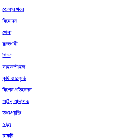
জেলার খবর
বিনোদন
খেলা
রাজধানী
শিক্ষা
লাইফস্টাইল
কৃষি ও প্রকৃতি
বিশেষ প্রতিবেদন
আইন আদালত
তথ্যপ্রযুক্তি
স্বাস্থ্য
চাকরি