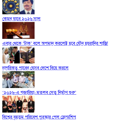
কেমন যাবে ২০২৬ সাল
এবার থেকে ‘টাক’ বলে অপমান করলেই হবে যৌন হয়রানির শাস্তি!
নাগরিকত্ব পাবেন যেসব দেশে বিয়ে করলে
‘২০২৬-এ গজারিয়া–মতলব সেতু নির্মাণ শুরু’
বিশ্বের বৃহত্তম পরিবেশ পুরস্কার পেল ফ্রেন্ডশিপ