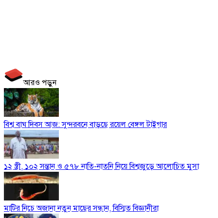
আরও পড়ুন
বিশ্ব বাঘ দিবস আজ: সুন্দরবনে বাড়ছে রয়েল বেঙ্গল টাইগার
১২ স্ত্রী, ১০২ সন্তান ও ৫৭৮ নাতি-নাতনি নিয়ে বিশ্বজুড়ে আলোচিত মুসা
মাটির নিচে অজানা নতুন মাছের সন্ধান, বিস্মিত বিজ্ঞানীরা