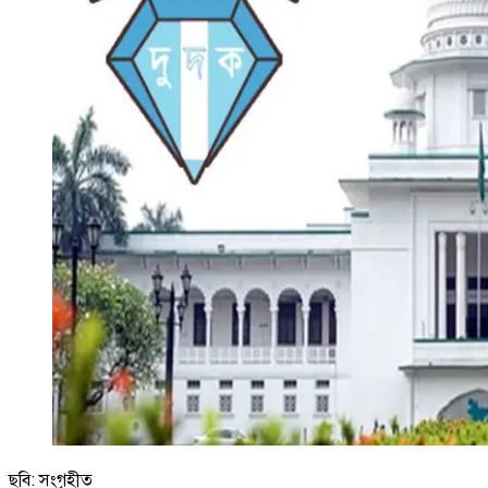
ছবি: সংগৃহীত