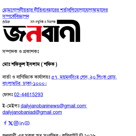
হোম
গোপনীয়তার নীতি
ব্যবহারের শর্তাবলি
যোগাযোগ
আমাদের
সম্পর্কে
বিজ্ঞাপন
সম্পাদক ও প্রকাশকঃ
মোঃ শফিকুল ইসলাম ( শফিক )
বার্তা ও বাণিজ্যিক কার্যালয়ঃ
৫৭, ময়মনসিংহ লেন, ২০ লিংক রোড,
বাংলামটর, ঢাকা-১০০০।
ফোনঃ
02-44615293
ই-মেইলঃ
dailyjanobaninews@gmail.com
;
dailyjanobaniad@gmail.com
জনবাণী এর সকল স্বত্ব সংরক্ষিত। কপিরাইট ©
২০২৬