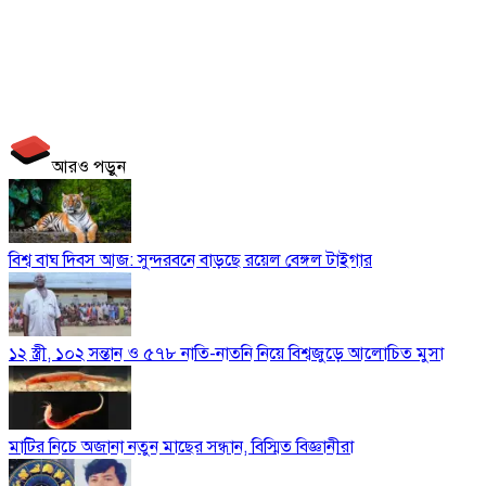
আরও পড়ুন
বিশ্ব বাঘ দিবস আজ: সুন্দরবনে বাড়ছে রয়েল বেঙ্গল টাইগার
১২ স্ত্রী, ১০২ সন্তান ও ৫৭৮ নাতি-নাতনি নিয়ে বিশ্বজুড়ে আলোচিত মুসা
মাটির নিচে অজানা নতুন মাছের সন্ধান, বিস্মিত বিজ্ঞানীরা