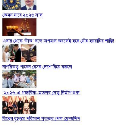
কেমন যাবে ২০২৬ সাল
এবার থেকে ‘টাক’ বলে অপমান করলেই হবে যৌন হয়রানির শাস্তি!
নাগরিকত্ব পাবেন যেসব দেশে বিয়ে করলে
‘২০২৬-এ গজারিয়া–মতলব সেতু নির্মাণ শুরু’
বিশ্বের বৃহত্তম পরিবেশ পুরস্কার পেল ফ্রেন্ডশিপ