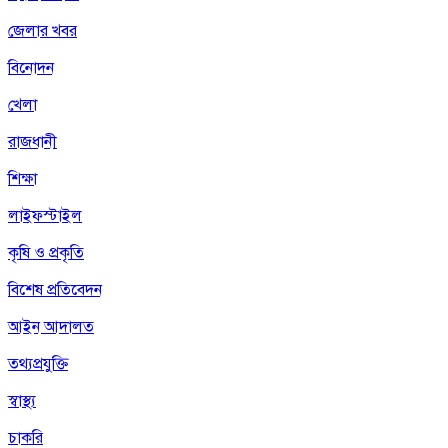
জেলার খবর
বিনোদন
খেলা
রাজধানী
শিক্ষা
লাইফস্টাইল
কৃষি ও প্রকৃতি
বিশেষ প্রতিবেদন
আইন আদালত
তথ্যপ্রযুক্তি
স্বাস্থ্য
চাকরি