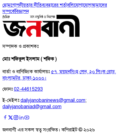
হোম
গোপনীয়তার নীতি
ব্যবহারের শর্তাবলি
যোগাযোগ
আমাদের
সম্পর্কে
বিজ্ঞাপন
সম্পাদক ও প্রকাশকঃ
মোঃ শফিকুল ইসলাম ( শফিক )
বার্তা ও বাণিজ্যিক কার্যালয়ঃ
৫৭, ময়মনসিংহ লেন, ২০ লিংক রোড,
বাংলামটর, ঢাকা-১০০০।
ফোনঃ
02-44615293
ই-মেইলঃ
dailyjanobaninews@gmail.com
;
dailyjanobaniad@gmail.com
জনবাণী এর সকল স্বত্ব সংরক্ষিত। কপিরাইট ©
২০২৬