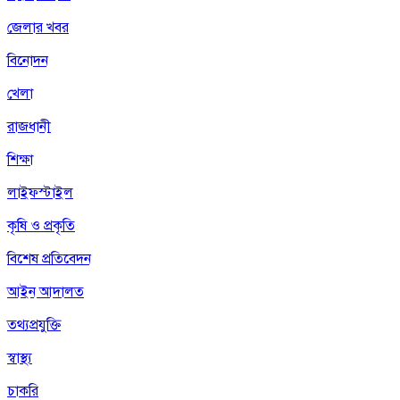
জেলার খবর
বিনোদন
খেলা
রাজধানী
শিক্ষা
লাইফস্টাইল
কৃষি ও প্রকৃতি
বিশেষ প্রতিবেদন
আইন আদালত
তথ্যপ্রযুক্তি
স্বাস্থ্য
চাকরি