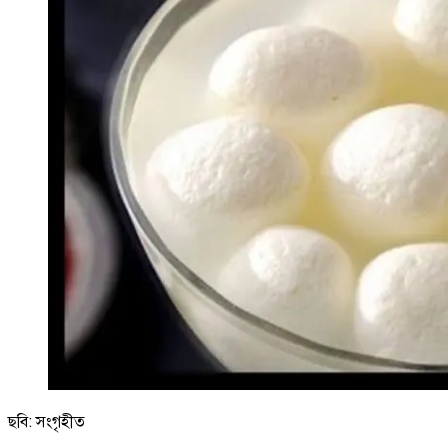
ছবি: সংগৃহীত