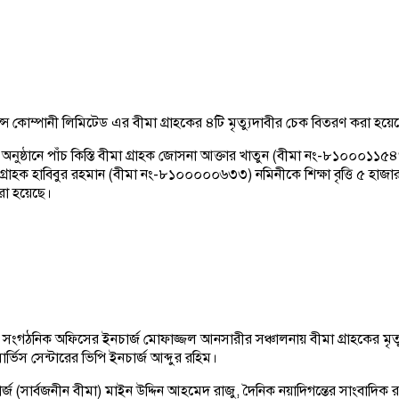
্স কোম্পানী লিমিটেড এর বীমা গ্রাহকের ৪টি মৃত্যুদাবীর চেক বিতরণ করা হয়ে
 অনুষ্ঠানে পাঁচ কিস্তি বীমা গ্রাহক জোসনা আক্তার খাতুন (বীমা নং-৮১০০০১১
াহক হাবিবুর রহমান (বীমা নং-৮১০০০০০৬৩৩) নমিনীকে শিক্ষা বৃত্তি ৫ হাজার ট
া হয়েছে।
ঠনিক অফিসের ইনচার্জ মোফাজ্জল আনসারীর সঞ্চালনায় বীমা গ্রাহকের মৃত্যুদ
িস সেন্টারের ভিপি ইনচার্জ আব্দুর রহিম।
্জ (সার্বজনীন বীমা) মাইন উদ্দিন আহমেদ রাজু, দৈনিক নয়াদিগন্তের সাংবাদিক 