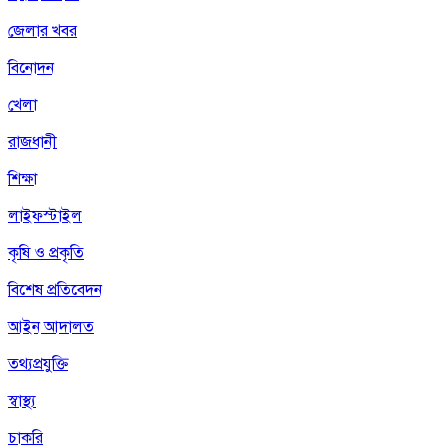
জেলার খবর
বিনোদন
খেলা
রাজধানী
শিক্ষা
লাইফস্টাইল
কৃষি ও প্রকৃতি
বিশেষ প্রতিবেদন
আইন আদালত
তথ্যপ্রযুক্তি
স্বাস্থ্য
চাকরি