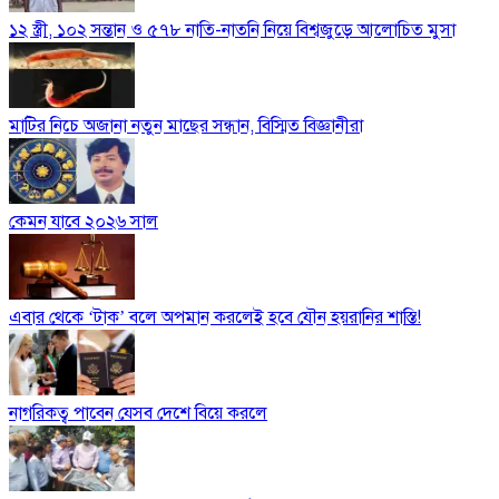
১২ স্ত্রী, ১০২ সন্তান ও ৫৭৮ নাতি-নাতনি নিয়ে বিশ্বজুড়ে আলোচিত মুসা
মাটির নিচে অজানা নতুন মাছের সন্ধান, বিস্মিত বিজ্ঞানীরা
কেমন যাবে ২০২৬ সাল
এবার থেকে ‘টাক’ বলে অপমান করলেই হবে যৌন হয়রানির শাস্তি!
নাগরিকত্ব পাবেন যেসব দেশে বিয়ে করলে