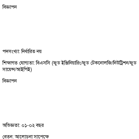
বিজ্ঞাপন
পদসংখ্যা: নির্ধারিত নয়
শিক্ষাগত যোগ্যতা: বিএসসি (ফুড ইঞ্জিনিয়ারিং/ফুড টেকনোলজি/নিউট্রিশন/ফুড
সায়েন্স/আইপিই)
বিজ্ঞাপন
অভিজ্ঞতা: ০১-০২ বছর
বেতন: আলোচনা সাপেক্ষে