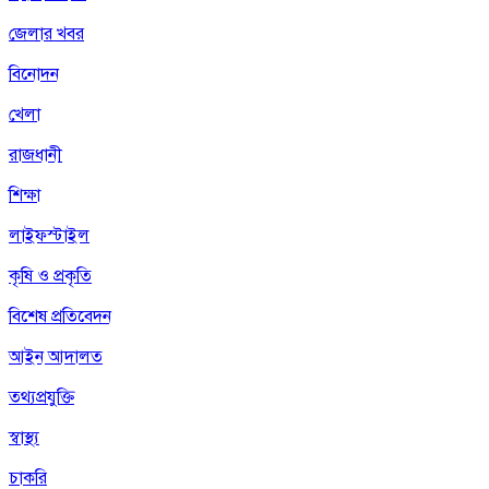
জেলার খবর
বিনোদন
খেলা
রাজধানী
শিক্ষা
লাইফস্টাইল
কৃষি ও প্রকৃতি
বিশেষ প্রতিবেদন
আইন আদালত
তথ্যপ্রযুক্তি
স্বাস্থ্য
চাকরি