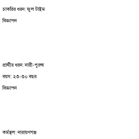
চাকরির ধরন: ফুল টাইম
বিজ্ঞাপন
প্রার্থীর ধরন: নারী-পুরুষ
বয়স: ২৩-৩০ বছর
বিজ্ঞাপন
কর্মস্থল: নারায়ণগঞ্জ