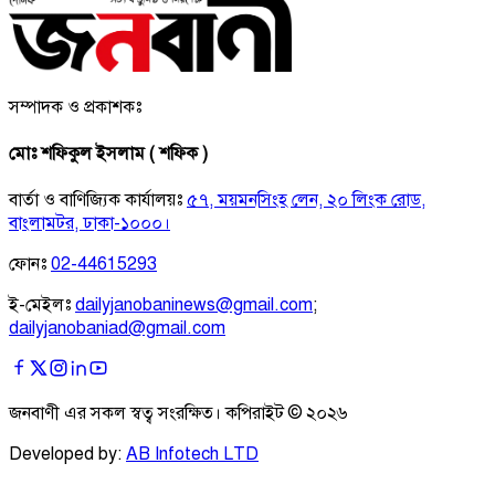
সম্পাদক ও প্রকাশকঃ
মোঃ শফিকুল ইসলাম ( শফিক )
বার্তা ও বাণিজ্যিক কার্যালয়ঃ
৫৭, ময়মনসিংহ লেন, ২০ লিংক রোড,
বাংলামটর, ঢাকা-১০০০।
ফোনঃ
02-44615293
ই-মেইলঃ
dailyjanobaninews@gmail.com
;
dailyjanobaniad@gmail.com
জনবাণী এর সকল স্বত্ব সংরক্ষিত। কপিরাইট ©
২০২৬
Developed by:
AB Infotech LTD