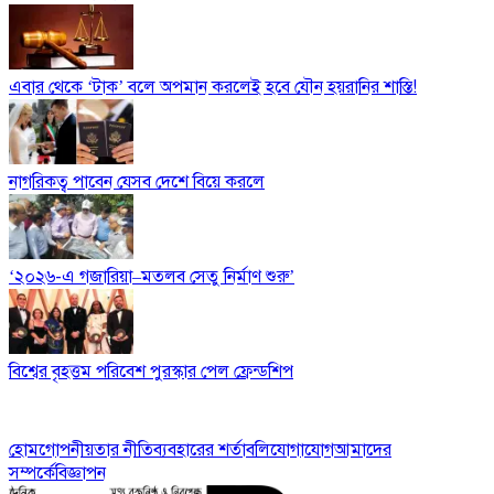
এবার থেকে ‘টাক’ বলে অপমান করলেই হবে যৌন হয়রানির শাস্তি!
নাগরিকত্ব পাবেন যেসব দেশে বিয়ে করলে
‘২০২৬-এ গজারিয়া–মতলব সেতু নির্মাণ শুরু’
বিশ্বের বৃহত্তম পরিবেশ পুরস্কার পেল ফ্রেন্ডশিপ
হোম
গোপনীয়তার নীতি
ব্যবহারের শর্তাবলি
যোগাযোগ
আমাদের
সম্পর্কে
বিজ্ঞাপন