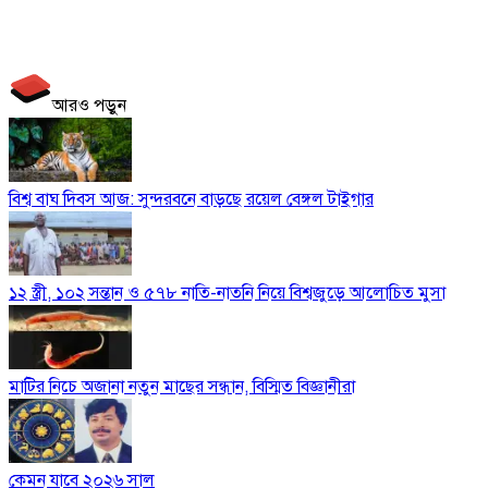
আরও পড়ুন
বিশ্ব বাঘ দিবস আজ: সুন্দরবনে বাড়ছে রয়েল বেঙ্গল টাইগার
১২ স্ত্রী, ১০২ সন্তান ও ৫৭৮ নাতি-নাতনি নিয়ে বিশ্বজুড়ে আলোচিত মুসা
মাটির নিচে অজানা নতুন মাছের সন্ধান, বিস্মিত বিজ্ঞানীরা
কেমন যাবে ২০২৬ সাল