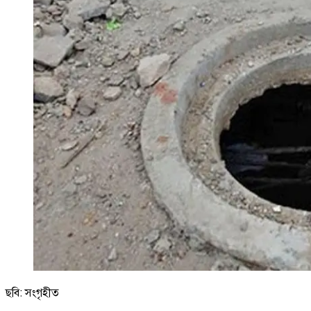
ছবি: সংগৃহীত