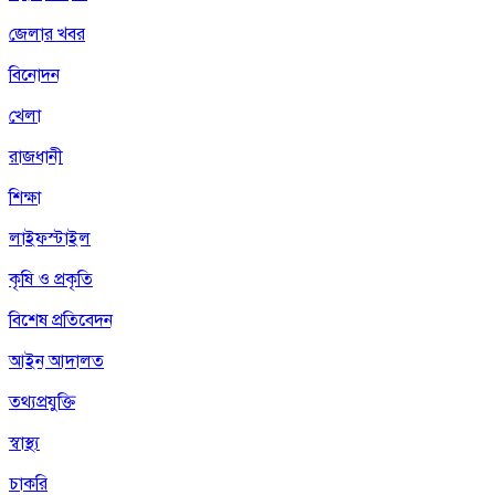
জেলার খবর
বিনোদন
খেলা
রাজধানী
শিক্ষা
লাইফস্টাইল
কৃষি ও প্রকৃতি
বিশেষ প্রতিবেদন
আইন আদালত
তথ্যপ্রযুক্তি
স্বাস্থ্য
চাকরি