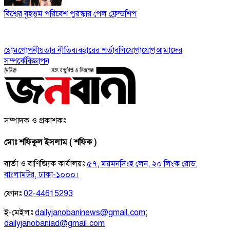
বিশ্বের বৃহত্তম পরিবেশ পুরস্কার পেল ফ্রেন্ডশিপ
হোম
গোপনীয়তার নীতি
ব্যবহারের শর্তাবলি
যোগাযোগ
আমাদের
সম্পর্কে
বিজ্ঞাপন
সম্পাদক ও প্রকাশকঃ
মোঃ শফিকুল ইসলাম ( শফিক )
বার্তা ও বাণিজ্যিক কার্যালয়ঃ
৫৭, ময়মনসিংহ লেন, ২০ লিংক রোড,
বাংলামটর, ঢাকা-১০০০।
ফোনঃ
02-44615293
ই-মেইলঃ
dailyjanobaninews@gmail.com
;
dailyjanobaniad@gmail.com