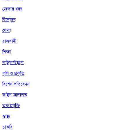
জেলার খবর
বিনোদন
খেলা
রাজধানী
শিক্ষা
লাইফস্টাইল
কৃষি ও প্রকৃতি
বিশেষ প্রতিবেদন
আইন আদালত
তথ্যপ্রযুক্তি
স্বাস্থ্য
চাকরি