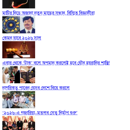
মাটির নিচে অজানা নতুন মাছের সন্ধান, বিস্মিত বিজ্ঞানীরা
কেমন যাবে ২০২৬ সাল
এবার থেকে ‘টাক’ বলে অপমান করলেই হবে যৌন হয়রানির শাস্তি!
নাগরিকত্ব পাবেন যেসব দেশে বিয়ে করলে
‘২০২৬-এ গজারিয়া–মতলব সেতু নির্মাণ শুরু’