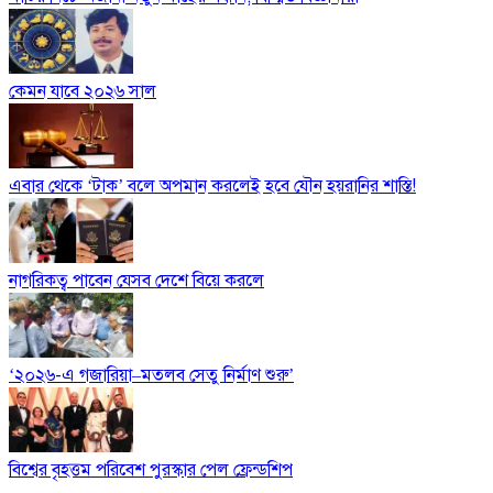
কেমন যাবে ২০২৬ সাল
এবার থেকে ‘টাক’ বলে অপমান করলেই হবে যৌন হয়রানির শাস্তি!
নাগরিকত্ব পাবেন যেসব দেশে বিয়ে করলে
‘২০২৬-এ গজারিয়া–মতলব সেতু নির্মাণ শুরু’
বিশ্বের বৃহত্তম পরিবেশ পুরস্কার পেল ফ্রেন্ডশিপ