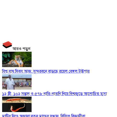
আরও পড়ুন
বিশ্ব বাঘ দিবস আজ: সুন্দরবনে বাড়ছে রয়েল বেঙ্গল টাইগার
১২ স্ত্রী, ১০২ সন্তান ও ৫৭৮ নাতি-নাতনি নিয়ে বিশ্বজুড়ে আলোচিত মুসা
মাটির নিচে অজানা নতুন মাছের সন্ধান, বিস্মিত বিজ্ঞানীরা