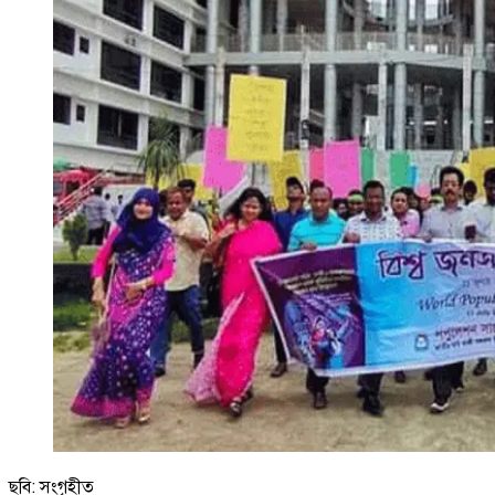
ছবি: সংগৃহীত