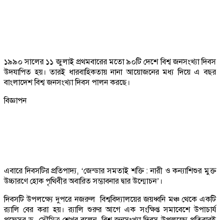
১৯৯০ সালের ১১ জুলাই প্রথমবারের মতো ৯০টি দেশে বিশ্ব জনসংখ্যা দিবস
উদযাপিত হয়। তারই ধারবাহিকতায় নানা আয়োজনের মধ্য দিয়ে এ বছর
বাংলাদেশ বিশ্ব জনসংখ্যা দিবস পালন করছে।
বিজ্ঞাপন
এবারে দিবসটির প্রতিপাদ্য, ‘জেন্ডার সমতাই শক্তি : নারী ও কন্যাশিশুর মুক্ত
উচ্চারণে হোক পৃথিবীর অবারিত সম্ভাবনার দ্বার উন্মোচন’।
দিবসটি উপলক্ষ্যে দুপরে নজরুল বিশ্ববিদ্যালয়ের জয়ধ্বনি মঞ্চ থেকে একটি
র‌্যালি বের করা হয়। র‌্যালি শুরুর আগে এক সংক্ষিপ্ত সমাবেশে উপাচার্য
প্রফেসর ড. সৌমিত্র শেখর বলেন, বিশ্ব জনসংখ্যা দিবস উপলক্ষ্যে প্রতিবারই