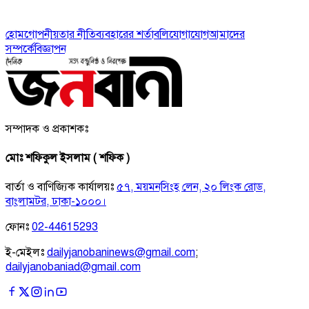
হোম
গোপনীয়তার নীতি
ব্যবহারের শর্তাবলি
যোগাযোগ
আমাদের
সম্পর্কে
বিজ্ঞাপন
সম্পাদক ও প্রকাশকঃ
মোঃ শফিকুল ইসলাম ( শফিক )
বার্তা ও বাণিজ্যিক কার্যালয়ঃ
৫৭, ময়মনসিংহ লেন, ২০ লিংক রোড,
বাংলামটর, ঢাকা-১০০০।
ফোনঃ
02-44615293
ই-মেইলঃ
dailyjanobaninews@gmail.com
;
dailyjanobaniad@gmail.com