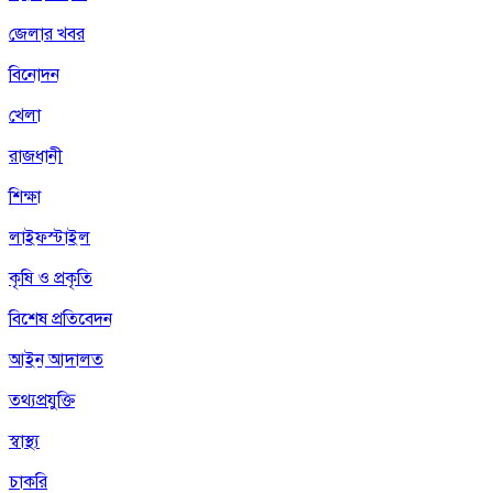
জেলার খবর
বিনোদন
খেলা
রাজধানী
শিক্ষা
লাইফস্টাইল
কৃষি ও প্রকৃতি
বিশেষ প্রতিবেদন
আইন আদালত
তথ্যপ্রযুক্তি
স্বাস্থ্য
চাকরি