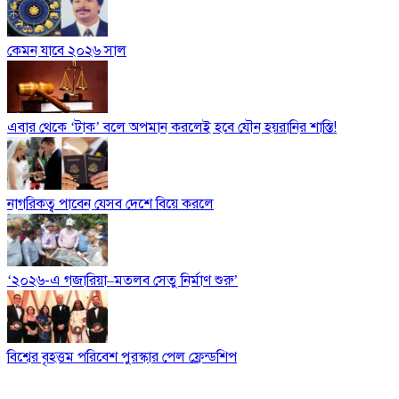
কেমন যাবে ২০২৬ সাল
এবার থেকে ‘টাক’ বলে অপমান করলেই হবে যৌন হয়রানির শাস্তি!
নাগরিকত্ব পাবেন যেসব দেশে বিয়ে করলে
‘২০২৬-এ গজারিয়া–মতলব সেতু নির্মাণ শুরু’
বিশ্বের বৃহত্তম পরিবেশ পুরস্কার পেল ফ্রেন্ডশিপ