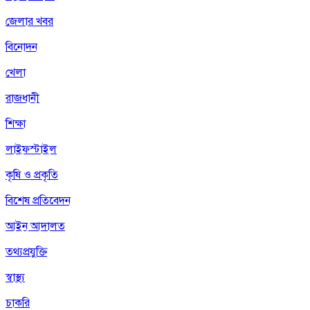
জেলার খবর
বিনোদন
খেলা
রাজধানী
শিক্ষা
লাইফস্টাইল
কৃষি ও প্রকৃতি
বিশেষ প্রতিবেদন
আইন আদালত
তথ্যপ্রযুক্তি
স্বাস্থ্য
চাকরি