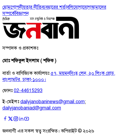
হোম
গোপনীয়তার নীতি
ব্যবহারের শর্তাবলি
যোগাযোগ
আমাদের
সম্পর্কে
বিজ্ঞাপন
সম্পাদক ও প্রকাশকঃ
মোঃ শফিকুল ইসলাম ( শফিক )
বার্তা ও বাণিজ্যিক কার্যালয়ঃ
৫৭, ময়মনসিংহ লেন, ২০ লিংক রোড,
বাংলামটর, ঢাকা-১০০০।
ফোনঃ
02-44615293
ই-মেইলঃ
dailyjanobaninews@gmail.com
;
dailyjanobaniad@gmail.com
জনবাণী এর সকল স্বত্ব সংরক্ষিত। কপিরাইট ©
২০২৬