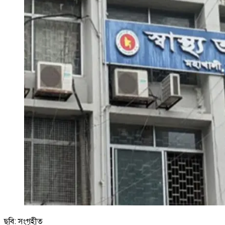
ছবি: সংগৃহীত