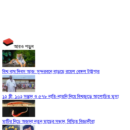
আরও পড়ুন
বিশ্ব বাঘ দিবস আজ: সুন্দরবনে বাড়ছে রয়েল বেঙ্গল টাইগার
১২ স্ত্রী, ১০২ সন্তান ও ৫৭৮ নাতি-নাতনি নিয়ে বিশ্বজুড়ে আলোচিত মুসা
মাটির নিচে অজানা নতুন মাছের সন্ধান, বিস্মিত বিজ্ঞানীরা