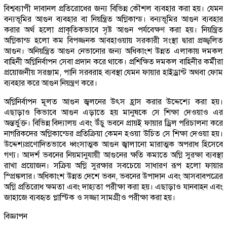
বিশ্বব্যাপী দাবানল প্রতিরোধের জন্য বিভিন্ন কৌশল ব্যবহার করা হয়। যেমন
বন্যভূমির আগুন ব্যবহার বা নিয়ন্ত্রিত অগ্নিকান্ড। বন্যভূমির আগুন ব্যবহার
করার অর্থ হলো প্রাকৃতিকভাবে সৃষ্ট আগুন পর্যবেক্ষণ করা হয়। নিয়ন্ত্রিত
অগ্নিকান্ড হলো কম বিপজ্জনক আবহাওয়ায় সরকারী সংস্থা দ্বারা প্রজ্জ্বলিত
আগুন। অনিয়ন্ত্রিত আগুন নেভানোর জন্য অধিকাংশ উন্নত এলাকায় দমকল
বাহিনী অগ্নিনির্বাপন সেবা প্রদান করে থাকে। প্রশিক্ষিত দমকল বাহিনীর কর্মীরা
প্রয়োজনীয় সরঞ্জাম, পানি সরবরাহ ব্যবস্থা যেমন ফায়ার হাইড্রান্ট অথবা ফোম
ব্যবহার করে আগুন নিয়ন্ত্রণ করে।
অগ্নিনির্বাপন মূলত আগুন জ্বলনের উৎস হ্রাস করার উদ্দেশ্যে করা হয়।
এছাড়াও কিভাবে আগুন এড়াতে হয় মানুষকে সে শিক্ষা দেওয়াও এর
অন্তর্ভুক্ত। বিভিন্ন বিদ্যালয় এবং উঁচু ভবনে প্রায়ই ফায়ার ড্রিল পরিচালনা করে
নাগরিকদের অগ্নিকান্ডের প্রতিক্রিয়া কেমন হওয়া উচিত সে শিক্ষা দেওয়া হয়।
উদ্দেশ্যপ্রণোদিতভাবে ধ্বংসাত্মক আগুন জ্বালানো মারাত্মক অপরাধ হিসেবে
গণ্য। আদর্শ ভবনের নিয়মানুযায়ী আগুনের ক্ষতি কমাতে অগ্নি সুরক্ষা ব্যবস্থা
রাখা প্রয়োজন। সক্রিয় অগ্নি সুরক্ষার সবচেয়ে সাধারণ রূপ হলো ফায়ার
স্প্রিঙ্কলার। অধিকাংশ উন্নত দেশে ভবন, ভবনের উপাদান এবং আসবাবপত্রের
অগ্নি প্রতিরোধ ক্ষমতা এবং দাহ্যতা পরীক্ষা করা হয়। এছাড়াও যানবাহন এবং
জাহাজে ব্যবহৃত প্লাস্টিক ও সজ্জা সামগ্রীও পরীক্ষা করা হয়।
বিজ্ঞাপন