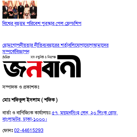
বিশ্বের বৃহত্তম পরিবেশ পুরস্কার পেল ফ্রেন্ডশিপ
হোম
গোপনীয়তার নীতি
ব্যবহারের শর্তাবলি
যোগাযোগ
আমাদের
সম্পর্কে
বিজ্ঞাপন
সম্পাদক ও প্রকাশকঃ
মোঃ শফিকুল ইসলাম ( শফিক )
বার্তা ও বাণিজ্যিক কার্যালয়ঃ
৫৭, ময়মনসিংহ লেন, ২০ লিংক রোড,
বাংলামটর, ঢাকা-১০০০।
ফোনঃ
02-44615293