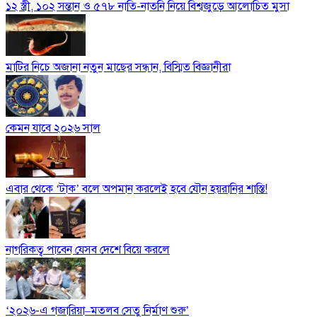
১২ স্ত্রী, ১০২ সন্তান ও ৫৭৮ নাতি-নাতনি নিয়ে বিশ্বজুড়ে আলোচিত মুসা
মাটির নিচে অজানা নতুন মাছের সন্ধান, বিস্মিত বিজ্ঞানীরা
কেমন যাবে ২০২৬ সাল
এবার থেকে ‘টাক’ বলে অপমান করলেই হবে যৌন হয়রানির শাস্তি!
নাগরিকত্ব পাবেন যেসব দেশে বিয়ে করলে
‘২০২৬-এ গজারিয়া–মতলব সেতু নির্মাণ শুরু’