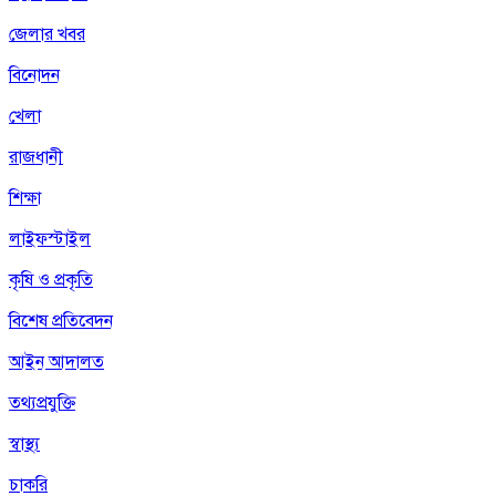
জেলার খবর
বিনোদন
খেলা
রাজধানী
শিক্ষা
লাইফস্টাইল
কৃষি ও প্রকৃতি
বিশেষ প্রতিবেদন
আইন আদালত
তথ্যপ্রযুক্তি
স্বাস্থ্য
চাকরি