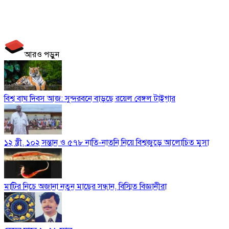
আরও পড়ুন
বিশ্ব বাঘ দিবস আজ: সুন্দরবনে বাড়ছে রয়েল বেঙ্গল টাইগার
১২ স্ত্রী, ১০২ সন্তান ও ৫৭৮ নাতি-নাতনি নিয়ে বিশ্বজুড়ে আলোচিত মুসা
মাটির নিচে অজানা নতুন মাছের সন্ধান, বিস্মিত বিজ্ঞানীরা