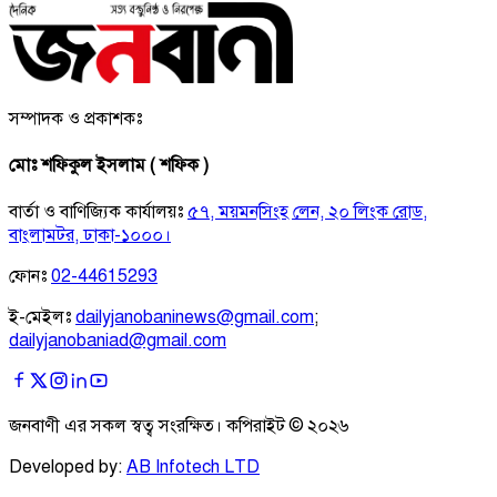
সম্পাদক ও প্রকাশকঃ
মোঃ শফিকুল ইসলাম ( শফিক )
বার্তা ও বাণিজ্যিক কার্যালয়ঃ
৫৭, ময়মনসিংহ লেন, ২০ লিংক রোড,
বাংলামটর, ঢাকা-১০০০।
ফোনঃ
02-44615293
ই-মেইলঃ
dailyjanobaninews@gmail.com
;
dailyjanobaniad@gmail.com
জনবাণী এর সকল স্বত্ব সংরক্ষিত। কপিরাইট ©
২০২৬
Developed by:
AB Infotech LTD