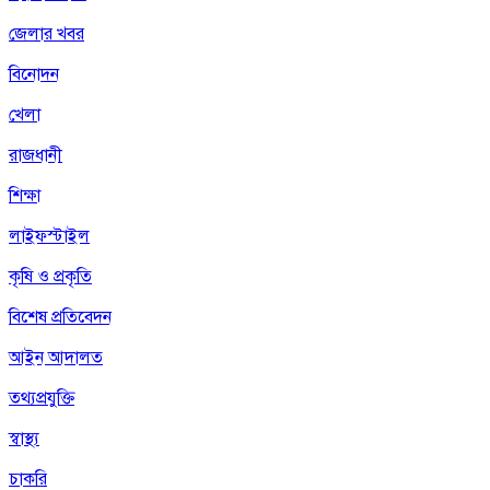
জেলার খবর
বিনোদন
খেলা
রাজধানী
শিক্ষা
লাইফস্টাইল
কৃষি ও প্রকৃতি
বিশেষ প্রতিবেদন
আইন আদালত
তথ্যপ্রযুক্তি
স্বাস্থ্য
চাকরি