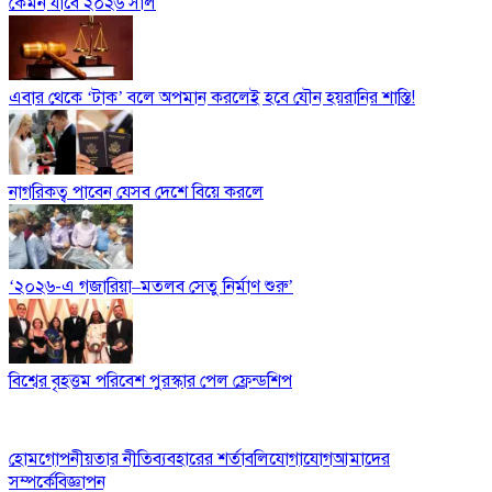
কেমন যাবে ২০২৬ সাল
এবার থেকে ‘টাক’ বলে অপমান করলেই হবে যৌন হয়রানির শাস্তি!
নাগরিকত্ব পাবেন যেসব দেশে বিয়ে করলে
‘২০২৬-এ গজারিয়া–মতলব সেতু নির্মাণ শুরু’
বিশ্বের বৃহত্তম পরিবেশ পুরস্কার পেল ফ্রেন্ডশিপ
হোম
গোপনীয়তার নীতি
ব্যবহারের শর্তাবলি
যোগাযোগ
আমাদের
সম্পর্কে
বিজ্ঞাপন