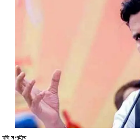
ছবি: সংগৃহীত