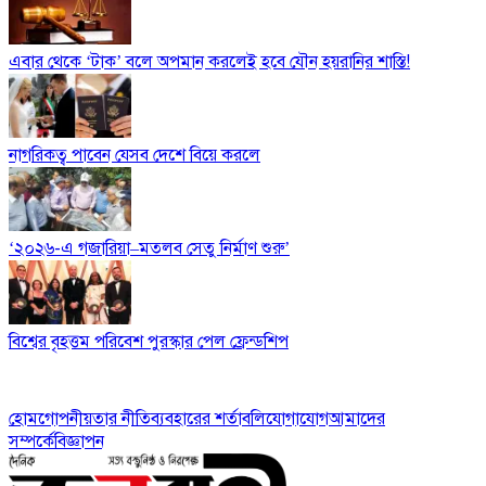
এবার থেকে ‘টাক’ বলে অপমান করলেই হবে যৌন হয়রানির শাস্তি!
নাগরিকত্ব পাবেন যেসব দেশে বিয়ে করলে
‘২০২৬-এ গজারিয়া–মতলব সেতু নির্মাণ শুরু’
বিশ্বের বৃহত্তম পরিবেশ পুরস্কার পেল ফ্রেন্ডশিপ
হোম
গোপনীয়তার নীতি
ব্যবহারের শর্তাবলি
যোগাযোগ
আমাদের
সম্পর্কে
বিজ্ঞাপন