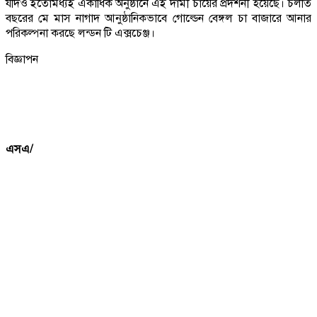
যদিও ইতোমধ্যই একাধিক অনুষ্ঠানে এই দামী চায়ের প্রদর্শনী হয়েছে। চলতি
বছরের মে মাস নাগাদ আনুষ্ঠানিকভাবে গোল্ডেন বেঙ্গল চা বাজারে আনার
পরিকল্পনা করছে লন্ডন টি এক্সচেঞ্জ।
বিজ্ঞাপন
এসএ/