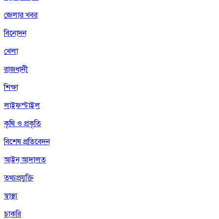
জেলার খবর
বিনোদন
খেলা
রাজধানী
শিক্ষা
লাইফস্টাইল
কৃষি ও প্রকৃতি
বিশেষ প্রতিবেদন
আইন আদালত
তথ্যপ্রযুক্তি
স্বাস্থ্য
চাকরি