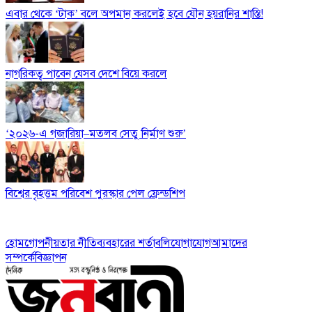
এবার থেকে ‘টাক’ বলে অপমান করলেই হবে যৌন হয়রানির শাস্তি!
নাগরিকত্ব পাবেন যেসব দেশে বিয়ে করলে
‘২০২৬-এ গজারিয়া–মতলব সেতু নির্মাণ শুরু’
বিশ্বের বৃহত্তম পরিবেশ পুরস্কার পেল ফ্রেন্ডশিপ
হোম
গোপনীয়তার নীতি
ব্যবহারের শর্তাবলি
যোগাযোগ
আমাদের
সম্পর্কে
বিজ্ঞাপন