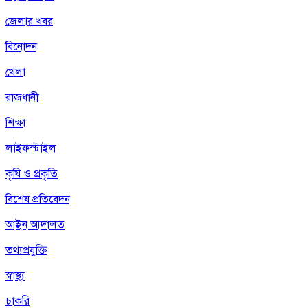
জেলার খবর
বিনোদন
খেলা
রাজধানী
শিক্ষা
লাইফস্টাইল
কৃষি ও প্রকৃতি
বিশেষ প্রতিবেদন
আইন আদালত
তথ্যপ্রযুক্তি
স্বাস্থ্য
চাকরি