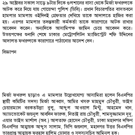
২৯ অক্টোবর সকাল সাড়ে ৯টার দিকে গুলশানের বাসা থেকে মির্জা ফখরুলকে
আটক করে নিয়ে যায় গোয়েন্দা পুলিশ (ডিবি)। প্রধান বিচারপতির বাসভবনে
হামলার মামলায় ওইদিনই গ্রেফতার দেখিয়ে তাকে আদালতে হাজির করা
হয়। এরপর মামলার তদন্তকারী কর্মকর্তা তাকে কারাগারে আটক রাখার
আবেদন করেন। অন্যদিকে আসামিপক্ষ জামিন চেয়ে আবেদন করে।
উভয়পক্ষের শুনানি শেষে ঢাকার মেট্রোপলিটন ম্যাজিস্ট্রেট শফি উদ্দিনের
আদালত ফখরুলকে কারাগারে পাঠানোর আদেশ দেন।
বিজ্ঞাপন
মির্জা ফখরুল ছাড়াও এ মামলার উল্লেখযোগ্য আসামিরা হলেন বিএনপির
স্থায়ী কমিটির সদস্য মির্জা আব্বাস, আমির খসরু মাহমুদ চৌধুরী, ভাইস
চেয়ারম্যান বরকতউল্লা বুলু, আব্দুল আওয়াল মিন্টু, আহমেদ খান,
অ্যাডভোকেট জয়নুল আবদিন ফারুক, নিতাই রায় চৌধুরী, শামসুজ্জামান দুদু,
এয়ার ভাইস মার্শাল (অব.) আলতাফ হোসেন চৌধুরী, ঢাকা মহানগর দক্ষিণ
বিএনপির আহ্বায়ক আব্দুস সালাম, ভিপি জয়নাল, মহানগর উত্তর বিএনপির
ভারপ্রাপ্ত আহ্বায়ক ফরহাদ হালিম ডোনার ও সদস্যসচিব আমিনুল হক।