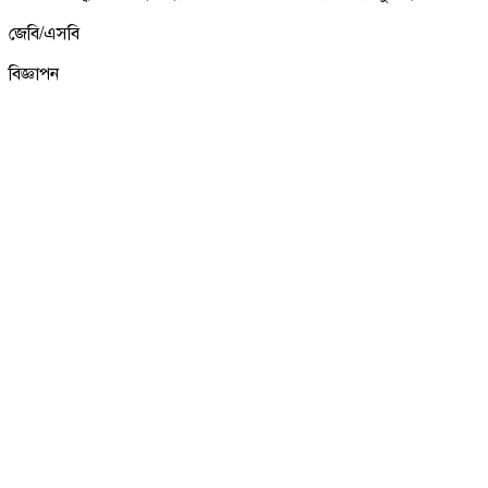
জেবি/এসবি
বিজ্ঞাপন