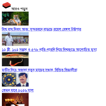
আরও পড়ুন
বিশ্ব বাঘ দিবস আজ: সুন্দরবনে বাড়ছে রয়েল বেঙ্গল টাইগার
১২ স্ত্রী, ১০২ সন্তান ও ৫৭৮ নাতি-নাতনি নিয়ে বিশ্বজুড়ে আলোচিত মুসা
মাটির নিচে অজানা নতুন মাছের সন্ধান, বিস্মিত বিজ্ঞানীরা
কেমন যাবে ২০২৬ সাল