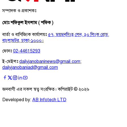
সম্পাদক ও প্রকাশকঃ
মোঃ শফিকুল ইসলাম ( শফিক )
বার্তা ও বাণিজ্যিক কার্যালয়ঃ
৫৭, ময়মনসিংহ লেন, ২০ লিংক রোড,
বাংলামটর, ঢাকা-১০০০।
ফোনঃ
02-44615293
ই-মেইলঃ
dailyjanobaninews@gmail.com
;
dailyjanobaniad@gmail.com
জনবাণী এর সকল স্বত্ব সংরক্ষিত। কপিরাইট ©
২০২৬
Developed by:
AB Infotech LTD