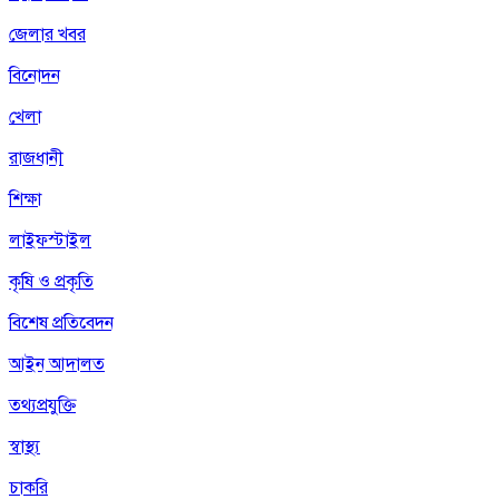
জেলার খবর
বিনোদন
খেলা
রাজধানী
শিক্ষা
লাইফস্টাইল
কৃষি ও প্রকৃতি
বিশেষ প্রতিবেদন
আইন আদালত
তথ্যপ্রযুক্তি
স্বাস্থ্য
চাকরি