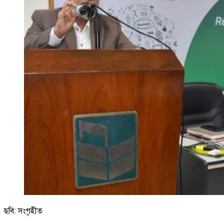
ছবি: সংগৃহীত