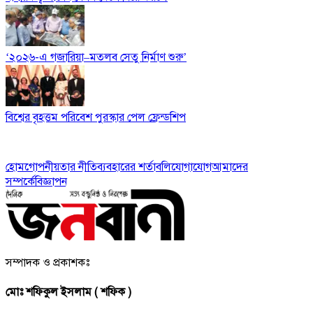
‘২০২৬-এ গজারিয়া–মতলব সেতু নির্মাণ শুরু’
বিশ্বের বৃহত্তম পরিবেশ পুরস্কার পেল ফ্রেন্ডশিপ
হোম
গোপনীয়তার নীতি
ব্যবহারের শর্তাবলি
যোগাযোগ
আমাদের
সম্পর্কে
বিজ্ঞাপন
সম্পাদক ও প্রকাশকঃ
মোঃ শফিকুল ইসলাম ( শফিক )