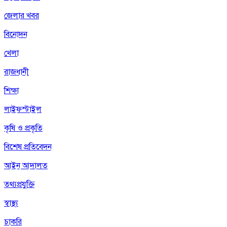
জেলার খবর
বিনোদন
খেলা
রাজধানী
শিক্ষা
লাইফস্টাইল
কৃষি ও প্রকৃতি
বিশেষ প্রতিবেদন
আইন আদালত
তথ্যপ্রযুক্তি
স্বাস্থ্য
চাকরি