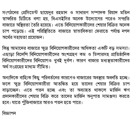
সংগঠনের প্রেসিডেন্ট ছায়েদুর রহমান ও সাধারণ সম্পাদক রিয়াদ মতিন
স্বাক্ষরিত চিঠিতে বলা হয়, বিএসইসির অনেক উদ্যোগের পরেও সম্প্রতি
বাজারে অস্থিরতা তৈরি হয়েছে। এতে বিনিয়োগকারীদের শেয়ার বিক্রির অনেক
চাপ পড়েছে। এই পরিস্থিতিতে বাজারে স্বাভাবিকতা ফেরাতে পর্যাপ্ত নগদ
অর্থের সহায়তা প্রয়োজন।
কিন্তু আমাদের বাজারে ক্ষুদ্র বিনিয়োগকারীদের আধিকতা একটি বড় সমস্যা।
এছাড়া বিদেশি বিনিয়োগকারীদের অংশগ্রহণ কম ও ডিলারসহ প্রাতিষ্ঠানিক
বিনিয়োগকারীদের বিনিয়োগও খুবই দুর্বল। কারণ বাজার মধ্যস্থতাকারীদের
অর্থ সংগ্রহের মাধ্যম সীমিত।
অন্যদিকে বাহ্যিক কিছু পরিবর্তনের কারণেও বাজারের অবস্থার অবনতি হচ্ছে।
ফলে ক্ষুদ্র বিনিয়োগকারীরা আতঙ্কিত হয়ে তাদের শেয়ার বিক্রির চাপ
বাড়াচ্ছেন। এতে পতন হচ্ছে এবং তা অব্যাহত থাকলে মার্জিন ঋণ
প্রদানকারীদের শেয়ার বিক্রি করে তাদের মার্জিন অনুপাত সামঞ্জস্য করতে
হবে। যাতে পু্ঁজিবাজারে আরও পতন হতে পারে।
বিজ্ঞাপন