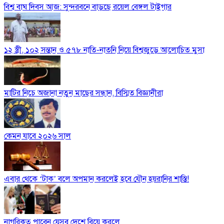
বিশ্ব বাঘ দিবস আজ: সুন্দরবনে বাড়ছে রয়েল বেঙ্গল টাইগার
১২ স্ত্রী, ১০২ সন্তান ও ৫৭৮ নাতি-নাতনি নিয়ে বিশ্বজুড়ে আলোচিত মুসা
মাটির নিচে অজানা নতুন মাছের সন্ধান, বিস্মিত বিজ্ঞানীরা
কেমন যাবে ২০২৬ সাল
এবার থেকে ‘টাক’ বলে অপমান করলেই হবে যৌন হয়রানির শাস্তি!
নাগরিকত্ব পাবেন যেসব দেশে বিয়ে করলে