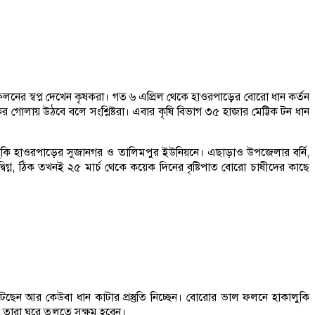
ার ফলনের স্বপ্ন দেখেন কৃষকরা। গত ৬ এপ্রিল থেকে হাওরপাড়ের বোরো ধান কর্তন
 গোলায় উঠবে বলে সংশ্লিষ্টরা। এবার কৃষি বিভাগ ৩৫ হাজার মেট্টিক টন ধান
ুকি হাওরপাড়ের সুজানগর ও তালিমপুর ইউনিয়নে। এছাড়াও উপজেলার বর্নি,
িগ্ন, ঠিক তখনই ২৫ মার্চ থেকে কয়েক দিনের বৃষ্টিপাত বোরো চাষীদের কাছে
েন আর কেউবা ধান কাটার প্রস্তুতি নিচ্ছেন। বোরোর ভাল ফলনে হাকালুকি
ান তারা ঘরে তুলতে সক্ষম হবেন।