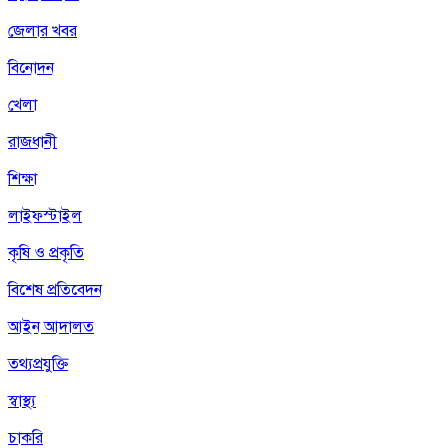
জেলার খবর
বিনোদন
খেলা
রাজধানী
শিক্ষা
লাইফস্টাইল
কৃষি ও প্রকৃতি
বিশেষ প্রতিবেদন
আইন আদালত
তথ্যপ্রযুক্তি
স্বাস্থ্য
চাকরি