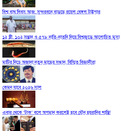
বিশ্ব বাঘ দিবস আজ: সুন্দরবনে বাড়ছে রয়েল বেঙ্গল টাইগার
১২ স্ত্রী, ১০২ সন্তান ও ৫৭৮ নাতি-নাতনি নিয়ে বিশ্বজুড়ে আলোচিত মুসা
মাটির নিচে অজানা নতুন মাছের সন্ধান, বিস্মিত বিজ্ঞানীরা
কেমন যাবে ২০২৬ সাল
এবার থেকে ‘টাক’ বলে অপমান করলেই হবে যৌন হয়রানির শাস্তি!