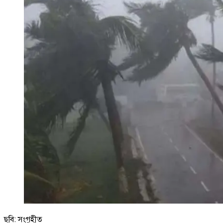
ছবি: সংগৃহীত