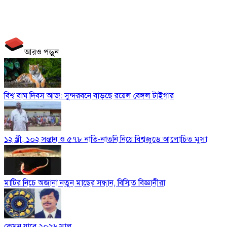
আরও পড়ুন
বিশ্ব বাঘ দিবস আজ: সুন্দরবনে বাড়ছে রয়েল বেঙ্গল টাইগার
১২ স্ত্রী, ১০২ সন্তান ও ৫৭৮ নাতি-নাতনি নিয়ে বিশ্বজুড়ে আলোচিত মুসা
মাটির নিচে অজানা নতুন মাছের সন্ধান, বিস্মিত বিজ্ঞানীরা
কেমন যাবে ২০২৬ সাল