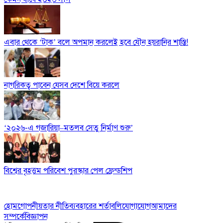
এবার থেকে ‘টাক’ বলে অপমান করলেই হবে যৌন হয়রানির শাস্তি!
নাগরিকত্ব পাবেন যেসব দেশে বিয়ে করলে
‘২০২৬-এ গজারিয়া–মতলব সেতু নির্মাণ শুরু’
বিশ্বের বৃহত্তম পরিবেশ পুরস্কার পেল ফ্রেন্ডশিপ
হোম
গোপনীয়তার নীতি
ব্যবহারের শর্তাবলি
যোগাযোগ
আমাদের
সম্পর্কে
বিজ্ঞাপন