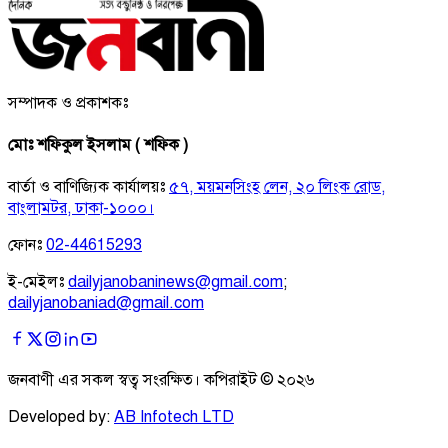
সম্পাদক ও প্রকাশকঃ
মোঃ শফিকুল ইসলাম ( শফিক )
বার্তা ও বাণিজ্যিক কার্যালয়ঃ
৫৭, ময়মনসিংহ লেন, ২০ লিংক রোড,
বাংলামটর, ঢাকা-১০০০।
ফোনঃ
02-44615293
ই-মেইলঃ
dailyjanobaninews@gmail.com
;
dailyjanobaniad@gmail.com
জনবাণী এর সকল স্বত্ব সংরক্ষিত। কপিরাইট ©
২০২৬
Developed by:
AB Infotech LTD