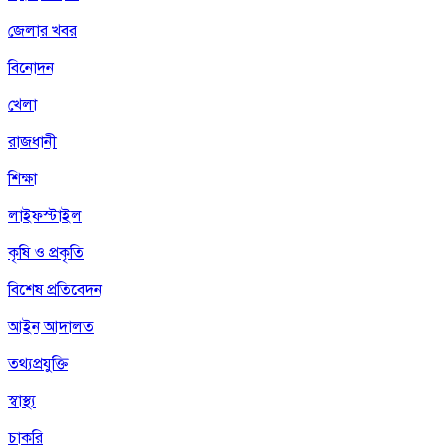
জেলার খবর
বিনোদন
খেলা
রাজধানী
শিক্ষা
লাইফস্টাইল
কৃষি ও প্রকৃতি
বিশেষ প্রতিবেদন
আইন আদালত
তথ্যপ্রযুক্তি
স্বাস্থ্য
চাকরি