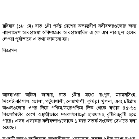
রবিবার (১৮ মে) রাত ১টা পর্যন্ত দেশের অভ্যন্তরীণ নদীবন্দরগুলোর জন্য
বাংলাদেশ আবহাওয়া অধিদপ্তরের আবহাওয়াবিদ এ কে এম নাজমুল হকের
দেওয়া পূর্বাভাসে এ তথ্য জানানো হয়।
বিজ্ঞাপন
আবহাওয়া অফিস জানায়, রাত ১টার মধ্যে রংপুর, ময়মনসিংহ,
সিলেট,বরিশাল, ভোলা, পটুয়াখালী, নোয়াখালী, কুমিল্লা খুলনা, এবং চট্টগ্রাম
অঞ্চলগুলোর ওপর দিয়ে পশ্চিম/উত্তরপশ্চিম দিক থেকে ঘণ্টায় ৪৫-৬০
কিলোমিটার বেগে অস্থায়ীভাবে দমকা/ঝোড়ো হাওয়াসহ বৃষ্টি/বজ্রবৃষ্টি হতে
পারে। এসব এলাকার নদীবন্দরগুলোকে ১ নম্বর সতর্ক সংকেত দেখাতে বলা
হয়েছে।
সংস্থাটি আরও জানিয়েছে, আগামীকাল (সোমবার) সকাল ৯টার মধ্যে রংপুর,